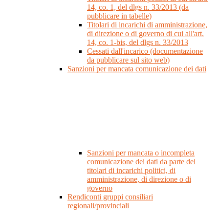
14, co. 1, del dlgs n. 33/2013 (da
pubblicare in tabelle)
Titolari di incarichi di amministrazione,
di direzione o di governo di cui all'art.
14, co. 1-bis, del dlgs n. 33/2013
Cessati dall'incarico (documentazione
da pubblicare sul sito web)
Sanzioni per mancata comunicazione dei dati
Sanzioni per mancata o incompleta
comunicazione dei dati da parte dei
titolari di incarichi politici, di
amministrazione, di direzione o di
governo
Rendiconti gruppi consiliari
regionali/provinciali