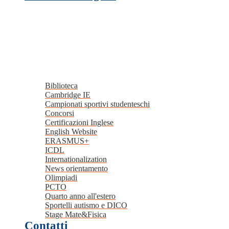
Biblioteca
Cambridge IE
Campionati sportivi studenteschi
Concorsi
Certificazioni Inglese
English Website
ERASMUS+
ICDL
Internationalization
News orientamento
Olimpiadi
PCTO
Quarto anno all'estero
Sportelli autismo e DICO
Stage Mate&Fisica
Contatti