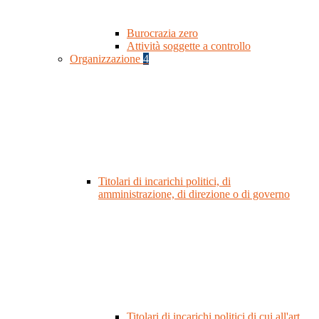
Burocrazia zero
Attività soggette a controllo
Organizzazione
4
Titolari di incarichi politici, di
amministrazione, di direzione o di governo
Titolari di incarichi politici di cui all'art.