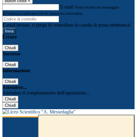
button close
×
E-mail
Verrà inviato un messaggio
all'indirizzo indicato con le istruzioni necessarie.
E-mail inviata, si prega di controllare la casella di posta elettronica!
Errore
Chiudi
Successo
Chiudi
Informazione
Chiudi
Attendere...
Attendere il completamento dell'operazione...
Chiudi
Chiudi