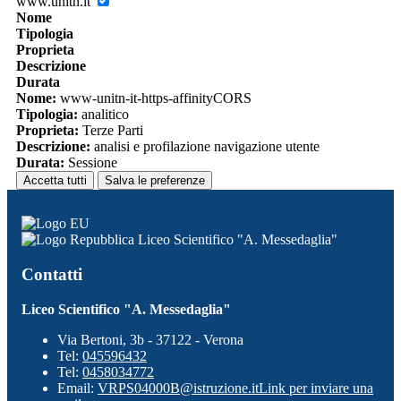
www.unitn.it
Nome
Tipologia
Proprieta
Descrizione
Durata
Nome:
www-unitn-it-https-affinityCORS
Tipologia:
analitico
Proprieta:
Terze Parti
Descrizione:
analisi e profilazione navigazione utente
Durata:
Sessione
Accetta tutti
Salva le preferenze
Liceo Scientifico "A. Messedaglia"
Contatti
Liceo Scientifico "A. Messedaglia"
Via Bertoni, 3b - 37122 - Verona
Tel:
045596432
Tel:
0458034772
Email:
VRPS04000B@istruzione.it
Link per inviare una