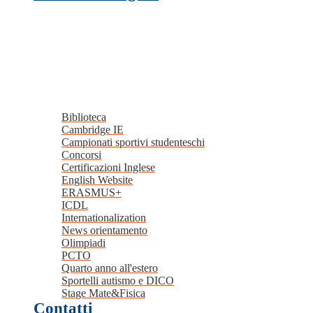
Biblioteca
Cambridge IE
Campionati sportivi studenteschi
Concorsi
Certificazioni Inglese
English Website
ERASMUS+
ICDL
Internationalization
News orientamento
Olimpiadi
PCTO
Quarto anno all'estero
Sportelli autismo e DICO
Stage Mate&Fisica
Contatti