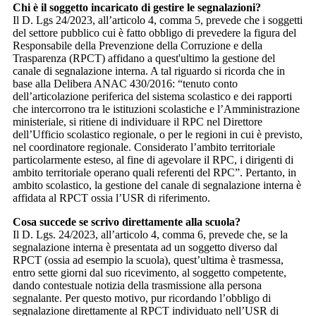
Chi è il soggetto incaricato di gestire le segnalazioni?
Il D. Lgs 24/2023, all’articolo 4, comma 5, prevede che i soggetti
del settore pubblico cui è fatto obbligo di prevedere la figura del
Responsabile della Prevenzione della Corruzione e della
Trasparenza (RPCT) affidano a quest'ultimo la gestione del
canale di segnalazione interna. A tal riguardo si ricorda che in
base alla Delibera ANAC 430/2016: “tenuto conto
dell’articolazione periferica del sistema scolastico e dei rapporti
che intercorrono tra le istituzioni scolastiche e l’Amministrazione
ministeriale, si ritiene di individuare il RPC nel Direttore
dell’Ufficio scolastico regionale, o per le regioni in cui è previsto,
nel coordinatore regionale. Considerato l’ambito territoriale
particolarmente esteso, al fine di agevolare il RPC, i dirigenti di
ambito territoriale operano quali referenti del RPC”. Pertanto, in
ambito scolastico, la gestione del canale di segnalazione interna è
affidata al RPCT ossia l’USR di riferimento.
Cosa succede se scrivo direttamente alla scuola?
Il D. Lgs. 24/2023, all’articolo 4, comma 6, prevede che, se la
segnalazione interna è presentata ad un soggetto diverso dal
RPCT (ossia ad esempio la scuola), quest’ultima è trasmessa,
entro sette giorni dal suo ricevimento, al soggetto competente,
dando contestuale notizia della trasmissione alla persona
segnalante. Per questo motivo, pur ricordando l’obbligo di
segnalazione direttamente al RPCT individuato nell’USR di