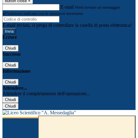
button close
×
E-mail
Verrà inviato un messaggio
all'indirizzo indicato con le istruzioni necessarie.
E-mail inviata, si prega di controllare la casella di posta elettronica!
Errore
Chiudi
Successo
Chiudi
Informazione
Chiudi
Attendere...
Attendere il completamento dell'operazione...
Chiudi
Chiudi