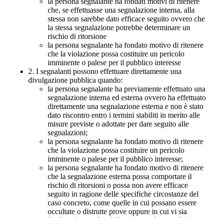
la persona segnalante ha fondati motivi di ritenere
che, se effettuasse una segnalazione interna, alla
stessa non sarebbe dato efficace seguito ovvero che
la stessa segnalazione potrebbe determinare un
rischio di ritorsione
la persona segnalante ha fondato motivo di ritenere
che la violazione possa costituire un pericolo
imminente o palese per il pubblico interesse
2. I segnalanti possono effettuare direttamente una
divulgazione pubblica quando:
la persona segnalante ha previamente effettuato una
segnalazione interna ed esterna ovvero ha effettuato
direttamente una segnalazione esterna e non è stato
dato riscontro entro i termini stabiliti in merito alle
misure previste o adottate per dare seguito alle
segnalazioni;
la persona segnalante ha fondato motivo di ritenere
che la violazione possa costituire un pericolo
imminente o palese per il pubblico interesse;
la persona segnalante ha fondato motivo di ritenere
che la segnalazione esterna possa comportare il
rischio di ritorsioni o possa non avere efficace
seguito in ragione delle specifiche circostanze del
caso concreto, come quelle in cui possano essere
occultate o distrutte prove oppure in cui vi sia