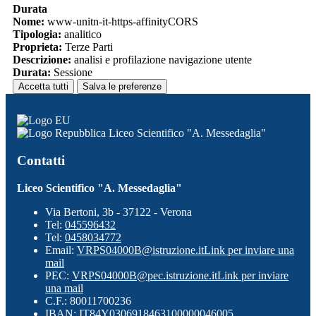
Durata
Nome:
www-unitn-it-https-affinityCORS
Tipologia:
analitico
Proprieta:
Terze Parti
Descrizione:
analisi e profilazione navigazione utente
Durata:
Sessione
Accetta tutti
Salva le preferenze
Liceo Scientifico "A. Messedaglia"
Contatti
Liceo Scientifico "A. Messedaglia"
Via Bertoni, 3b - 37122 - Verona
Tel:
045596432
Tel:
0458034772
Email:
VRPS04000B@istruzione.it
Link per inviare una
mail
PEC:
VRPS04000B@pec.istruzione.it
Link per inviare
una mail
C.F.: 80011700236
IBAN: IT84Y0306918463100000046005