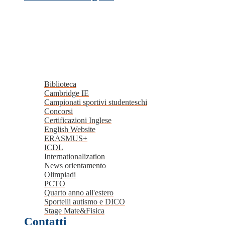
Biblioteca
Cambridge IE
Campionati sportivi studenteschi
Concorsi
Certificazioni Inglese
English Website
ERASMUS+
ICDL
Internationalization
News orientamento
Olimpiadi
PCTO
Quarto anno all'estero
Sportelli autismo e DICO
Stage Mate&Fisica
Contatti