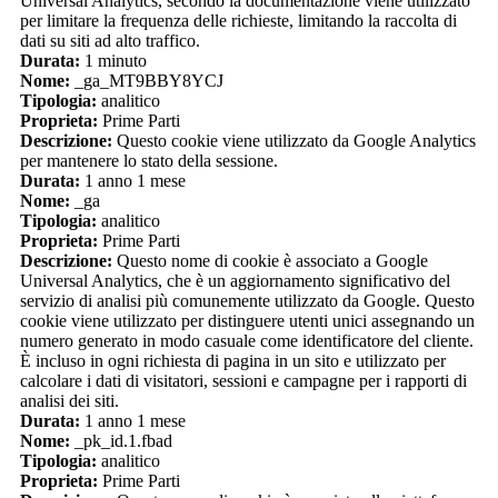
Universal Analytics, secondo la documentazione viene utilizzato
per limitare la frequenza delle richieste, limitando la raccolta di
dati su siti ad alto traffico.
Durata:
1 minuto
Nome:
_ga_MT9BBY8YCJ
Tipologia:
analitico
Proprieta:
Prime Parti
Descrizione:
Questo cookie viene utilizzato da Google Analytics
per mantenere lo stato della sessione.
Durata:
1 anno 1 mese
Nome:
_ga
Tipologia:
analitico
Proprieta:
Prime Parti
Descrizione:
Questo nome di cookie è associato a Google
Universal Analytics, che è un aggiornamento significativo del
servizio di analisi più comunemente utilizzato da Google. Questo
cookie viene utilizzato per distinguere utenti unici assegnando un
numero generato in modo casuale come identificatore del cliente.
È incluso in ogni richiesta di pagina in un sito e utilizzato per
calcolare i dati di visitatori, sessioni e campagne per i rapporti di
analisi dei siti.
Durata:
1 anno 1 mese
Nome:
_pk_id.1.fbad
Tipologia:
analitico
Proprieta:
Prime Parti