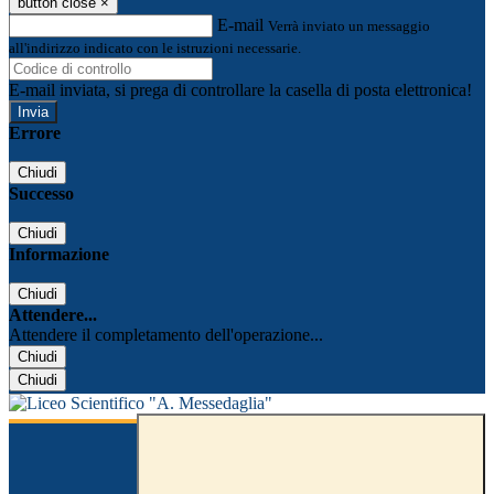
button close
×
E-mail
Verrà inviato un messaggio
all'indirizzo indicato con le istruzioni necessarie.
E-mail inviata, si prega di controllare la casella di posta elettronica!
Errore
Chiudi
Successo
Chiudi
Informazione
Chiudi
Attendere...
Attendere il completamento dell'operazione...
Chiudi
Chiudi