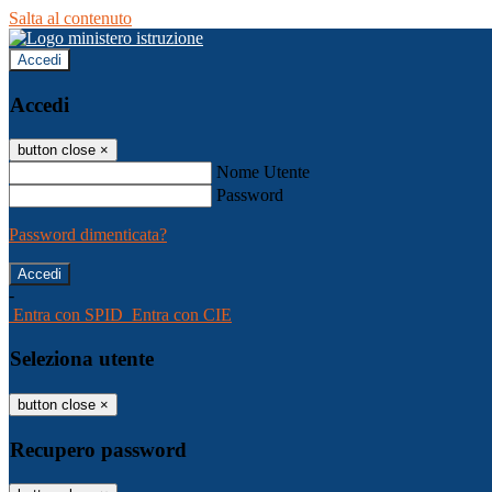
Salta al contenuto
Accedi
Accedi
button close
×
Nome Utente
Password
Password dimenticata?
-
Entra con SPID
Entra con CIE
Seleziona utente
button close
×
Recupero password