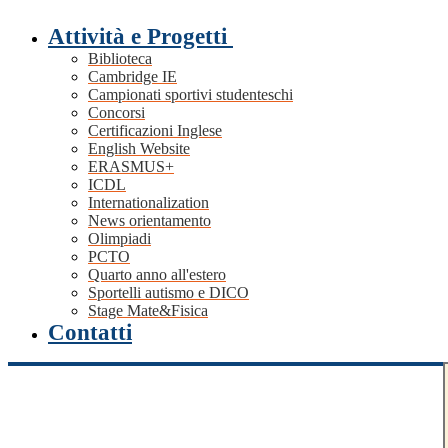
Attività e Progetti
Biblioteca
Cambridge IE
Campionati sportivi studenteschi
Concorsi
Certificazioni Inglese
English Website
ERASMUS+
ICDL
Internationalization
News orientamento
Olimpiadi
PCTO
Quarto anno all'estero
Sportelli autismo e DICO
Stage Mate&Fisica
Contatti