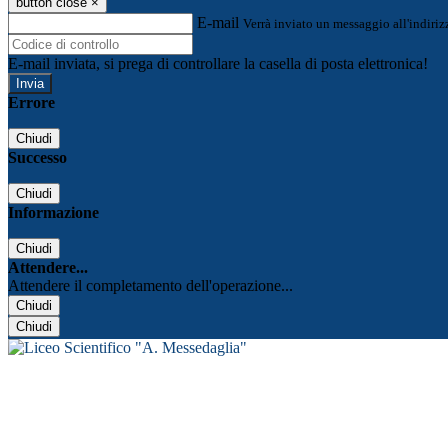
button close
×
E-mail
Verrà inviato un messaggio all'indirizz
E-mail inviata, si prega di controllare la casella di posta elettronica!
Errore
Chiudi
Successo
Chiudi
Informazione
Chiudi
Attendere...
Attendere il completamento dell'operazione...
Chiudi
Chiudi