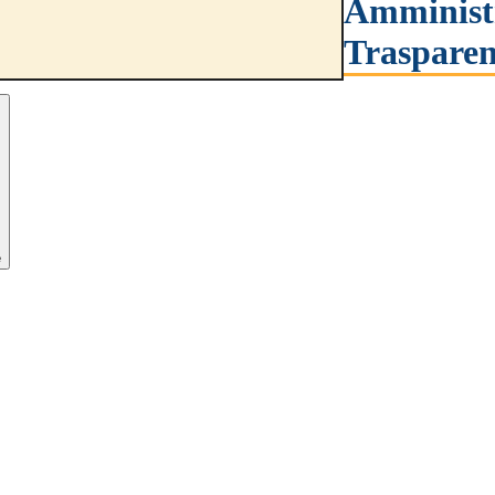
Amminist
Trasparen
e