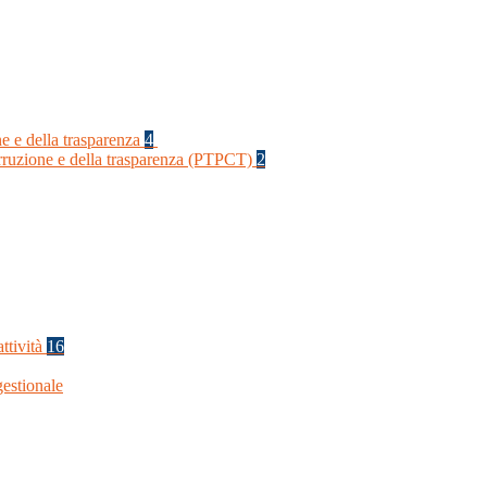
ne e della trasparenza
4
orruzione e della trasparenza (PTPCT)
2
ttività
16
estionale