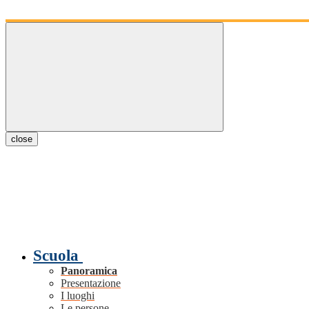
close
Scuola
Panoramica
Presentazione
I luoghi
Le persone