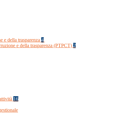
ne e della trasparenza
4
orruzione e della trasparenza (PTPCT)
2
ttività
16
estionale