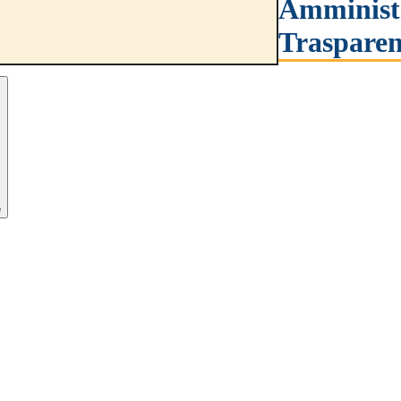
Amminist
Trasparen
e