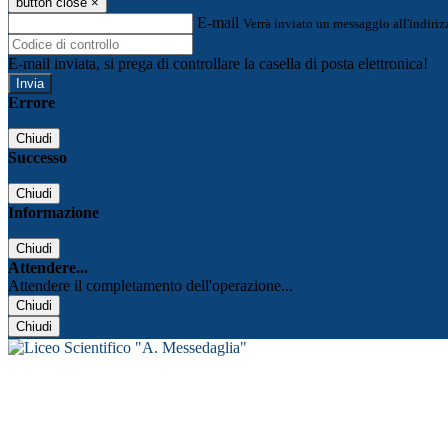
button close
×
E-mail
Verrà inviato un messaggio all'indirizz
E-mail inviata, si prega di controllare la casella di posta elettronica!
Errore
Chiudi
Successo
Chiudi
Informazione
Chiudi
Attendere...
Attendere il completamento dell'operazione...
Chiudi
Chiudi