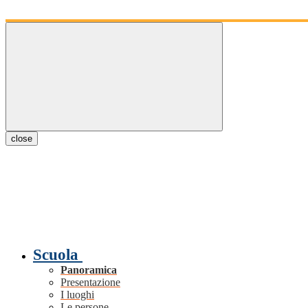
close
Scuola
Panoramica
Presentazione
I luoghi
Le persone