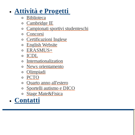
Attività e Progetti
Biblioteca
Cambridge IE
Campionati sportivi studenteschi
Concorsi
Certificazioni Inglese
English Website
ERASMUS+
ICDL
Internationalization
News orientamento
Olimpiadi
PCTO
Quarto anno all'estero
Sportelli autismo e DICO
Stage Mate&Fisica
Contatti