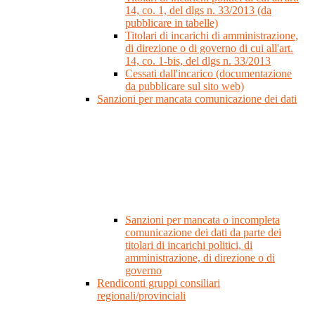
14, co. 1, del dlgs n. 33/2013 (da
pubblicare in tabelle)
Titolari di incarichi di amministrazione,
di direzione o di governo di cui all'art.
14, co. 1-bis, del dlgs n. 33/2013
Cessati dall'incarico (documentazione
da pubblicare sul sito web)
Sanzioni per mancata comunicazione dei dati
Sanzioni per mancata o incompleta
comunicazione dei dati da parte dei
titolari di incarichi politici, di
amministrazione, di direzione o di
governo
Rendiconti gruppi consiliari
regionali/provinciali