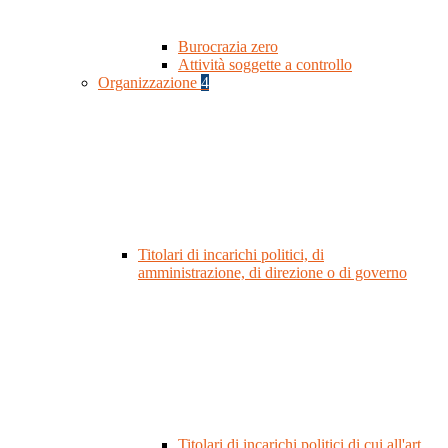
Burocrazia zero
Attività soggette a controllo
Organizzazione
4
Titolari di incarichi politici, di
amministrazione, di direzione o di governo
Titolari di incarichi politici di cui all'art.