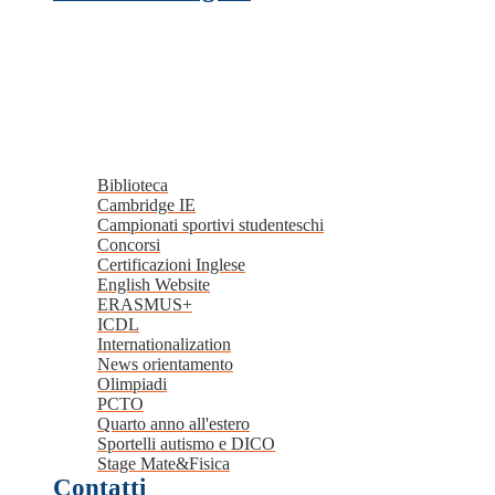
Biblioteca
Cambridge IE
Campionati sportivi studenteschi
Concorsi
Certificazioni Inglese
English Website
ERASMUS+
ICDL
Internationalization
News orientamento
Olimpiadi
PCTO
Quarto anno all'estero
Sportelli autismo e DICO
Stage Mate&Fisica
Contatti