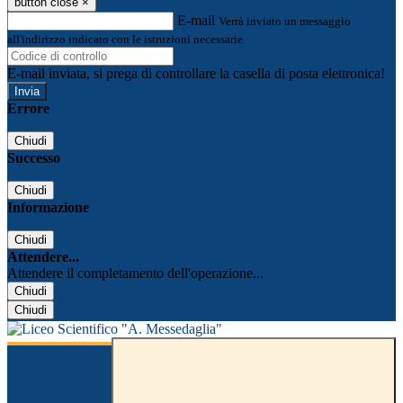
button close
×
E-mail
Verrà inviato un messaggio
all'indirizzo indicato con le istruzioni necessarie.
E-mail inviata, si prega di controllare la casella di posta elettronica!
Errore
Chiudi
Successo
Chiudi
Informazione
Chiudi
Attendere...
Attendere il completamento dell'operazione...
Chiudi
Chiudi