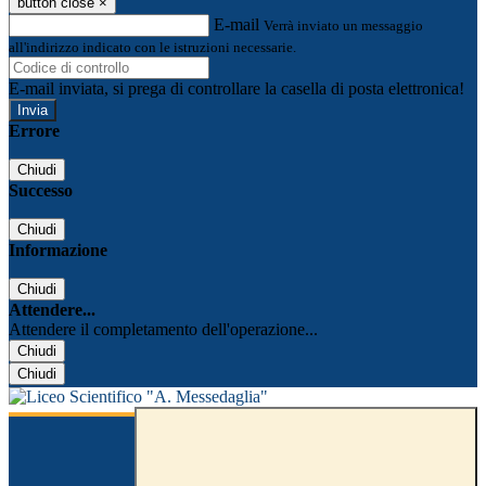
button close
×
E-mail
Verrà inviato un messaggio
all'indirizzo indicato con le istruzioni necessarie.
E-mail inviata, si prega di controllare la casella di posta elettronica!
Errore
Chiudi
Successo
Chiudi
Informazione
Chiudi
Attendere...
Attendere il completamento dell'operazione...
Chiudi
Chiudi