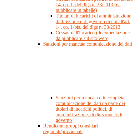
14, co. 1, del dlgs n. 33/2013 (da
pubblicare in tabelle)
Titolari di incarichi di amministrazione,
di direzione o di governo di cui all'art.
14, co. 1-bis, del dlgs n. 33/2013
Cessati dall'incarico (documentazione
da pubblicare sul sito web)
Sanzioni per mancata comunicazione dei dati
Sanzioni per mancata o incompleta
comunicazione dei dati da parte dei
titolari di incarichi politici, di
amministrazione, di direzione o di
governo
Rendiconti gruppi consiliari
regionali/provinciali