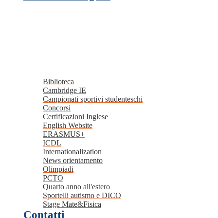
Biblioteca
Cambridge IE
Campionati sportivi studenteschi
Concorsi
Certificazioni Inglese
English Website
ERASMUS+
ICDL
Internationalization
News orientamento
Olimpiadi
PCTO
Quarto anno all'estero
Sportelli autismo e DICO
Stage Mate&Fisica
Contatti