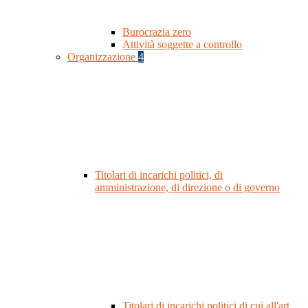
Burocrazia zero
Attività soggette a controllo
Organizzazione
4
Titolari di incarichi politici, di
amministrazione, di direzione o di governo
Titolari di incarichi politici di cui all'art.