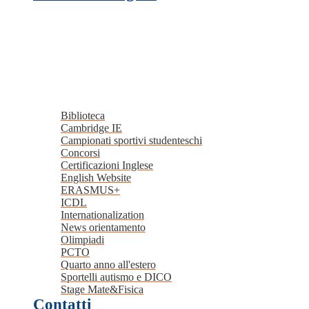
Biblioteca
Cambridge IE
Campionati sportivi studenteschi
Concorsi
Certificazioni Inglese
English Website
ERASMUS+
ICDL
Internationalization
News orientamento
Olimpiadi
PCTO
Quarto anno all'estero
Sportelli autismo e DICO
Stage Mate&Fisica
Contatti