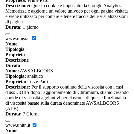
Proprieta:
Prime Parti
Descrizione:
Questo cookie è impostato da Google Analytics.
Memorizza e aggiorna un valore univoco per ogni pagina visitata
e viene utilizzato per contare e tenere traccia delle visualizzazioni
di pagina.
Durata:
1 giorno
www.unisr.it
Nome
Tipologia
Proprieta
Descrizione
Durata
Nome:
AWSALBCORS
Tipologia:
analitico
Proprieta:
Terze Parti
Descrizione:
Per il supporto continuo della viscosità con i casi
d'uso CORS dopo l'aggiornamento di Chromium, stiamo creando
cookie di viscosità aggiuntivi per ciascuna di queste funzionalità
di viscosità basate sulla durata denominate AWSALBCORS
(ALB).
Durata:
7 Giorni
www.unitn.it
Nome