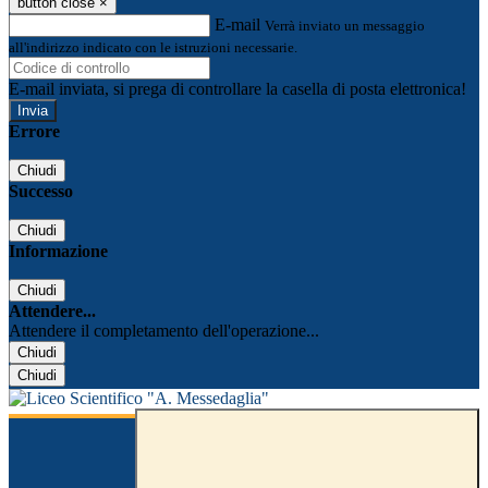
button close
×
E-mail
Verrà inviato un messaggio
all'indirizzo indicato con le istruzioni necessarie.
E-mail inviata, si prega di controllare la casella di posta elettronica!
Errore
Chiudi
Successo
Chiudi
Informazione
Chiudi
Attendere...
Attendere il completamento dell'operazione...
Chiudi
Chiudi