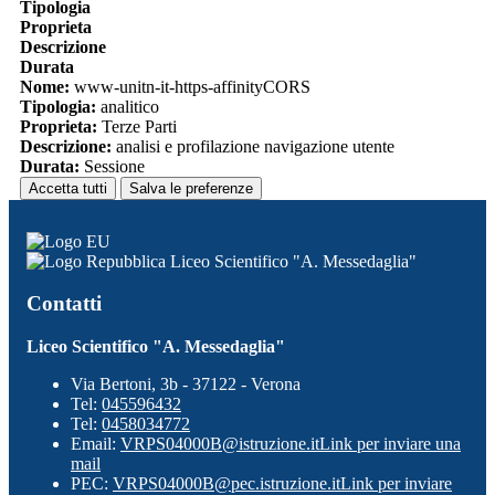
Tipologia
Proprieta
Descrizione
Durata
Nome:
www-unitn-it-https-affinityCORS
Tipologia:
analitico
Proprieta:
Terze Parti
Descrizione:
analisi e profilazione navigazione utente
Durata:
Sessione
Accetta tutti
Salva le preferenze
Liceo Scientifico "A. Messedaglia"
Contatti
Liceo Scientifico "A. Messedaglia"
Via Bertoni, 3b - 37122 - Verona
Tel:
045596432
Tel:
0458034772
Email:
VRPS04000B@istruzione.it
Link per inviare una
mail
PEC:
VRPS04000B@pec.istruzione.it
Link per inviare