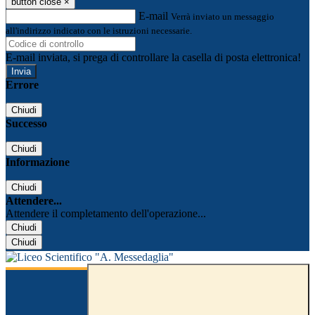
button close
×
E-mail
Verrà inviato un messaggio
all'indirizzo indicato con le istruzioni necessarie.
E-mail inviata, si prega di controllare la casella di posta elettronica!
Errore
Chiudi
Successo
Chiudi
Informazione
Chiudi
Attendere...
Attendere il completamento dell'operazione...
Chiudi
Chiudi