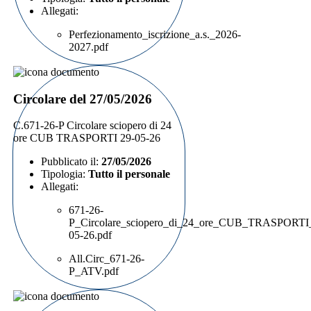
Allegati:
Perfezionamento_iscrizione_a.s._2026-
2027.pdf
Circolare del 27/05/2026
C.671-26-P Circolare sciopero di 24
ore CUB TRASPORTI 29-05-26
Pubblicato il:
27/05/2026
Tipologia:
Tutto il personale
Allegati:
671-26-
P_Circolare_sciopero_di_24_ore_CUB_TRASPORTI
05-26.pdf
All.Circ_671-26-
P_ATV.pdf