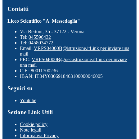
Contatti
Liceo Scientifico "A. Messedaglia"
Via Bertoni, 3b - 37122 - Verona
Tel:
045596432
Tel:
0458034772
Email:
VRPS04000B@istruzione.it
Link per inviare una
mail
PEC:
VRPS04000B@pec.istruzione.it
Link per inviare
una mail
C.F.: 80011700236
IBAN: IT84Y0306918463100000046005
Seguici su
Youtube
Sezione Link Utili
Cookie policy
Note legali
Informativa Privacy