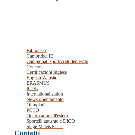
Biblioteca
Cambridge IE
Campionati sportivi studenteschi
Concorsi
Certificazioni Inglese
English Website
ERASMUS+
ICDL
Internationalization
News orientamento
Olimpiadi
PCTO
Quarto anno all'estero
Sportelli autismo e DICO
Stage Mate&Fisica
Contatti