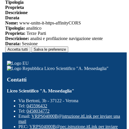
Tipologia
Proprieta
Descrizione
Durata
Nome:
www-unitn-it-https-affinityCORS
Tipologia:
analitico
Proprieta:
Terze Parti
Descrizione:
analisi e profilazione navigazione utente
Durata:
Sessione
Accetta tutti
Salva le preferenze
Liceo Scientifico "A. Messedaglia"
Contatti
Liceo Scientifico "A. Messedaglia"
Via Bertoni, 3b - 37122 - Verona
Tel:
045596432
Tel:
0458034772
Email:
VRPS04000B@istruzione.it
Link per inviare una
mail
PEC:
VRPS04000B@pec.istruzione.it
Link per inviare