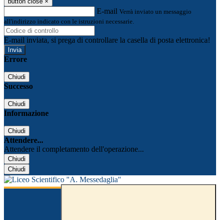
button close
×
E-mail
Verrà inviato un messaggio
all'indirizzo indicato con le istruzioni necessarie.
E-mail inviata, si prega di controllare la casella di posta elettronica!
Errore
Chiudi
Successo
Chiudi
Informazione
Chiudi
Attendere...
Attendere il completamento dell'operazione...
Chiudi
Chiudi