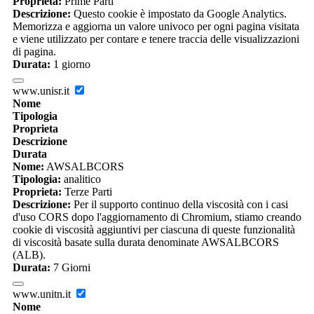
Proprieta:
Prime Parti
Descrizione:
Questo cookie è impostato da Google Analytics.
Memorizza e aggiorna un valore univoco per ogni pagina visitata
e viene utilizzato per contare e tenere traccia delle visualizzazioni
di pagina.
Durata:
1 giorno
www.unisr.it
Nome
Tipologia
Proprieta
Descrizione
Durata
Nome:
AWSALBCORS
Tipologia:
analitico
Proprieta:
Terze Parti
Descrizione:
Per il supporto continuo della viscosità con i casi
d'uso CORS dopo l'aggiornamento di Chromium, stiamo creando
cookie di viscosità aggiuntivi per ciascuna di queste funzionalità
di viscosità basate sulla durata denominate AWSALBCORS
(ALB).
Durata:
7 Giorni
www.unitn.it
Nome