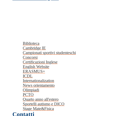
Biblioteca
Cambridge IE
Campionati sportivi studenteschi
Concorsi
Certificazioni Inglese
English Website
ERASMUS+
ICDL
Internationalization
News orientamento
Olimpiadi
PCTO
Quarto anno all'estero
Sportelli autismo e DICO
Stage Mate&Fisica
Contatti