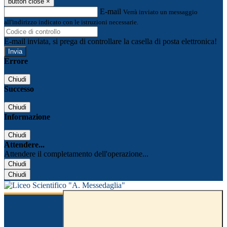
button close
×
E-mail
Verrà inviato un messaggio
all'indirizzo indicato con le istruzioni necessarie.
E-mail inviata, si prega di controllare la casella di posta elettronica!
Errore
Chiudi
Successo
Chiudi
Informazione
Chiudi
Attendere...
Attendere il completamento dell'operazione...
Chiudi
Chiudi