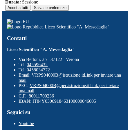
Durata:
Sessione
Accetta tutti
Salva le preferenze
Liceo Scientifico "A. Messedaglia"
Contatti
Liceo Scientifico "A. Messedaglia"
Via Bertoni, 3b - 37122 - Verona
Tel:
045596432
Tel:
0458034772
Email:
VRPS04000B@istruzione.it
Link per inviare una
mail
PEC:
VRPS04000B@pec.istruzione.it
Link per inviare
una mail
C.F.: 80011700236
IBAN: IT84Y0306918463100000046005
Seguici su
Youtube