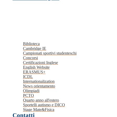
Biblioteca
Cambridge IE
Campionati sportivi studenteschi
Concorsi
Certificazioni Inglese
English Website
ERASMUS+
ICDL
Internationalization
News orientamento
Olimpiadi
PCTO
Quarto anno all'estero
Sportelli autismo e DICO
Stage Mate&Fisica
Contatti