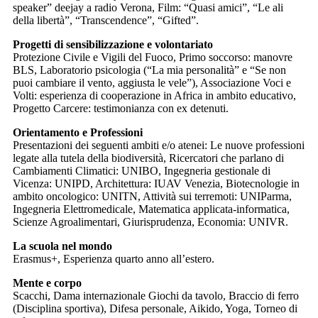
speaker” deejay a radio Verona, Film: “Quasi amici”, “Le ali
della libertà”, “Transcendence”, “Gifted”.
Progetti di sensibilizzazione e volontariato
Protezione Civile e Vigili del Fuoco, Primo soccorso: manovre
BLS, Laboratorio psicologia (“La mia personalità” e “Se non
puoi cambiare il vento, aggiusta le vele”), Associazione Voci e
Volti: esperienza di cooperazione in Africa in ambito educativo,
Progetto Carcere: testimonianza con ex detenuti.
Orientamento e Professioni
Presentazioni dei seguenti ambiti e/o atenei: Le nuove professioni
legate alla tutela della biodiversità, Ricercatori che parlano di
Cambiamenti Climatici: UNIBO, Ingegneria gestionale di
Vicenza: UNIPD, Architettura: IUAV Venezia, Biotecnologie in
ambito oncologico: UNITN, Attività sui terremoti: UNIParma,
Ingegneria Elettromedicale, Matematica applicata-informatica,
Scienze Agroalimentari, Giurisprudenza, Economia: UNIVR.
La scuola nel mondo
Erasmus+, Esperienza quarto anno all’estero.
Mente e corpo
Scacchi, Dama internazionale Giochi da tavolo, Braccio di ferro
(Disciplina sportiva), Difesa personale, Aikido, Yoga, Torneo di