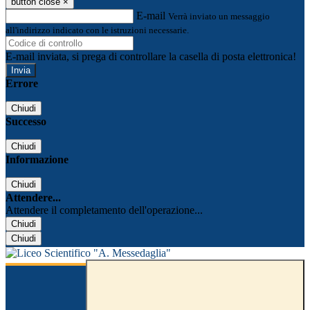
button close
×
E-mail
Verrà inviato un messaggio
all'indirizzo indicato con le istruzioni necessarie.
E-mail inviata, si prega di controllare la casella di posta elettronica!
Errore
Chiudi
Successo
Chiudi
Informazione
Chiudi
Attendere...
Attendere il completamento dell'operazione...
Chiudi
Chiudi