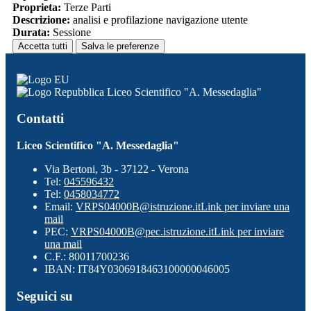
Proprieta:
Terze Parti
Descrizione:
analisi e profilazione navigazione utente
Durata:
Sessione
Accetta tutti
Salva le preferenze
Liceo Scientifico "A. Messedaglia"
Contatti
Liceo Scientifico "A. Messedaglia"
Via Bertoni, 3b - 37122 - Verona
Tel:
045596432
Tel:
0458034772
Email:
VRPS04000B@istruzione.it
Link per inviare una
mail
PEC:
VRPS04000B@pec.istruzione.it
Link per inviare
una mail
C.F.: 80011700236
IBAN: IT84Y0306918463100000046005
Seguici su