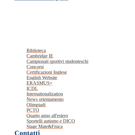
Biblioteca
Cambridge IE
Campionati sportivi studenteschi
Concorsi
Certificazioni Inglese
English Website
ERASMUS+
ICDL
Internationalization
News orientamento
Olimpiadi
PCTO
Quarto anno all'estero
Sportelli autismo e DICO
Stage Mate&Fisica
Contatti