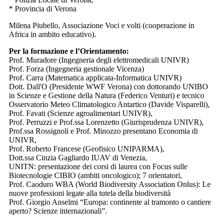
* Provincia di Verona
Milena Piubello, Associazione Voci e volti (cooperazione in
Africa in ambito educativo).
Per la formazione e l’Orientamento:
Prof. Muradore (Ingegneria degli elettromedicali UNIVR)
Prof. Forza (Ingegneria gestionale Vicenza)
Prof. Carra (Matematica applicata-Informatica UNIVR)
Dott. Dall'O (Presidente WWF Verona) con dottorando UNIBO
in Scienze e Gestione della Natura (Federico Venturi) e tecnico
Osservatorio Meteo Climatologico Antartico (Davide Visparelli),
Prof. Favati (Scienze agroalimentari UNIVR),
Prof. Perruzzi e Prof.ssa Lorenzetto (Giurisprudenza UNIVR),
Prof.ssa Rossignoli e Prof. Minozzo presentano Economia di
UNIVR,
Prof. Roberto Francese (Geofisico UNIPARMA),
Dott.ssa Cinzia Gagliardo IUAV di Venezia,
UNITN: presentazione dei corsi di laurea con Focus sulle
Biotecnologie CIBIO (ambiti oncologico); 7 orientatori,
Prof. Caoduro WBA (World Biodiversity Association Onlus): Le
nuove professioni legate alla tutela della biodiversità
Prof. Giorgio Anselmi “Europa: continente al tramonto o cantiere
aperto? Scienze internazionali”.