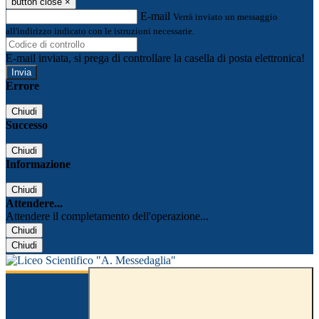
button close
×
E-mail
Verrà inviato un messaggio
all'indirizzo indicato con le istruzioni necessarie.
E-mail inviata, si prega di controllare la casella di posta elettronica!
Errore
Chiudi
Successo
Chiudi
Informazione
Chiudi
Attendere...
Attendere il completamento dell'operazione...
Chiudi
Chiudi