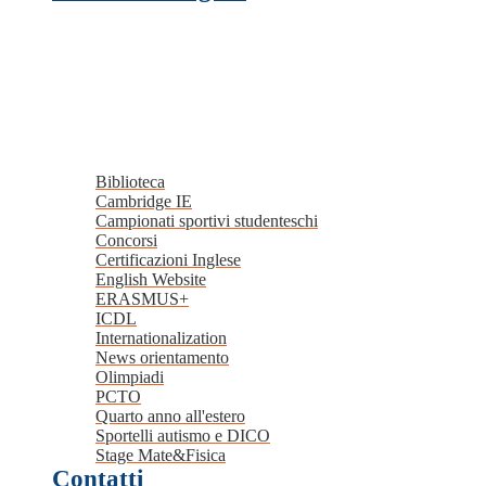
Biblioteca
Cambridge IE
Campionati sportivi studenteschi
Concorsi
Certificazioni Inglese
English Website
ERASMUS+
ICDL
Internationalization
News orientamento
Olimpiadi
PCTO
Quarto anno all'estero
Sportelli autismo e DICO
Stage Mate&Fisica
Contatti