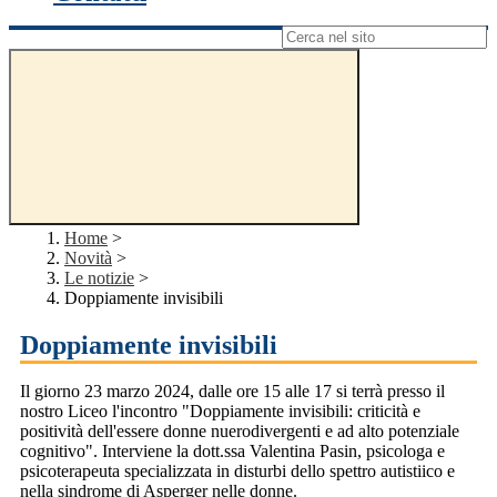
Campo di ricerca per le pagine del sito
Home
>
Novità
>
Le notizie
>
Doppiamente invisibili
Doppiamente invisibili
Il giorno 23 marzo 2024, dalle ore 15 alle 17 si terrà presso il
nostro Liceo l'incontro "Doppiamente invisibili: criticità e
positività dell'essere donne nuerodivergenti e ad alto potenziale
cognitivo". Interviene la dott.ssa Valentina Pasin, psicologa e
psicoterapeuta specializzata in disturbi dello spettro autistiico e
nella sindrome di Asperger nelle donne.