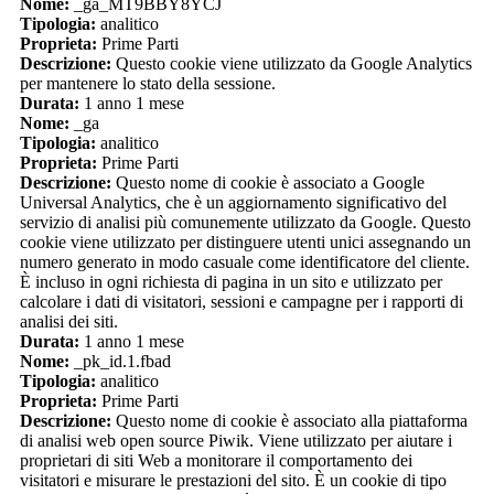
Nome:
_ga_MT9BBY8YCJ
Tipologia:
analitico
Proprieta:
Prime Parti
Descrizione:
Questo cookie viene utilizzato da Google Analytics
per mantenere lo stato della sessione.
Durata:
1 anno 1 mese
Nome:
_ga
Tipologia:
analitico
Proprieta:
Prime Parti
Descrizione:
Questo nome di cookie è associato a Google
Universal Analytics, che è un aggiornamento significativo del
servizio di analisi più comunemente utilizzato da Google. Questo
cookie viene utilizzato per distinguere utenti unici assegnando un
numero generato in modo casuale come identificatore del cliente.
È incluso in ogni richiesta di pagina in un sito e utilizzato per
calcolare i dati di visitatori, sessioni e campagne per i rapporti di
analisi dei siti.
Durata:
1 anno 1 mese
Nome:
_pk_id.1.fbad
Tipologia:
analitico
Proprieta:
Prime Parti
Descrizione:
Questo nome di cookie è associato alla piattaforma
di analisi web open source Piwik. Viene utilizzato per aiutare i
proprietari di siti Web a monitorare il comportamento dei
visitatori e misurare le prestazioni del sito. È un cookie di tipo