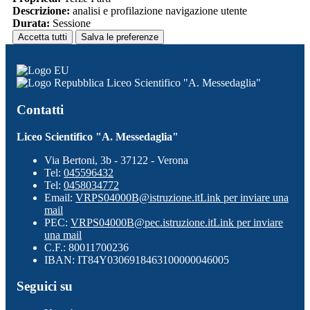
Descrizione:
analisi e profilazione navigazione utente
Durata:
Sessione
Accetta tutti
Salva le preferenze
Liceo Scientifico "A. Messedaglia"
Contatti
Liceo Scientifico "A. Messedaglia"
Via Bertoni, 3b - 37122 - Verona
Tel:
045596432
Tel:
0458034772
Email:
VRPS04000B@istruzione.it
Link per inviare una
mail
PEC:
VRPS04000B@pec.istruzione.it
Link per inviare
una mail
C.F.: 80011700236
IBAN: IT84Y0306918463100000046005
Seguici su