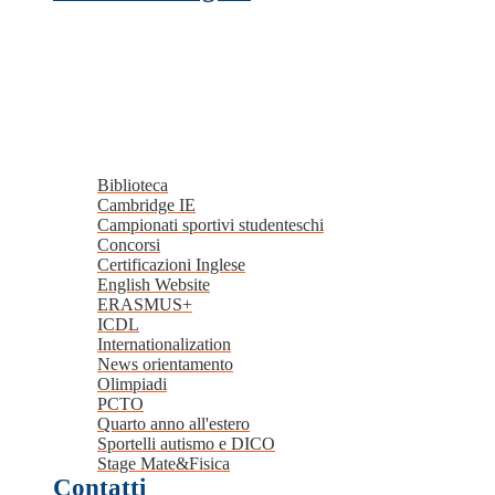
Biblioteca
Cambridge IE
Campionati sportivi studenteschi
Concorsi
Certificazioni Inglese
English Website
ERASMUS+
ICDL
Internationalization
News orientamento
Olimpiadi
PCTO
Quarto anno all'estero
Sportelli autismo e DICO
Stage Mate&Fisica
Contatti