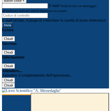
button close
×
E-mail
Verrà inviato un messaggio
all'indirizzo indicato con le istruzioni necessarie.
E-mail inviata, si prega di controllare la casella di posta elettronica!
Errore
Chiudi
Successo
Chiudi
Informazione
Chiudi
Attendere...
Attendere il completamento dell'operazione...
Chiudi
Chiudi