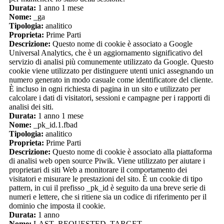
Durata:
1 anno 1 mese
Nome:
_ga
Tipologia:
analitico
Proprieta:
Prime Parti
Descrizione:
Questo nome di cookie è associato a Google
Universal Analytics, che è un aggiornamento significativo del
servizio di analisi più comunemente utilizzato da Google. Questo
cookie viene utilizzato per distinguere utenti unici assegnando un
numero generato in modo casuale come identificatore del cliente.
È incluso in ogni richiesta di pagina in un sito e utilizzato per
calcolare i dati di visitatori, sessioni e campagne per i rapporti di
analisi dei siti.
Durata:
1 anno 1 mese
Nome:
_pk_id.1.fbad
Tipologia:
analitico
Proprieta:
Prime Parti
Descrizione:
Questo nome di cookie è associato alla piattaforma
di analisi web open source Piwik. Viene utilizzato per aiutare i
proprietari di siti Web a monitorare il comportamento dei
visitatori e misurare le prestazioni del sito. È un cookie di tipo
pattern, in cui il prefisso _pk_id è seguito da una breve serie di
numeri e lettere, che si ritiene sia un codice di riferimento per il
dominio che imposta il cookie.
Durata:
1 anno
Nome:
LAST_REQUESTED_TARGET