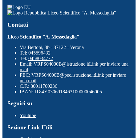
Liceo Scientifico "A. Messedaglia"
Contatti
Liceo Scientifico "A. Messedaglia"
Via Bertoni, 3b - 37122 - Verona
Tel:
045596432
Tel:
0458034772
Email:
VRPS04000B@istruzione.it
Link per inviare una
mail
PEC:
VRPS04000B@pec.istruzione.it
Link per inviare
una mail
C.F.: 80011700236
IBAN: IT84Y0306918463100000046005
Seguici su
Youtube
Sezione Link Utili