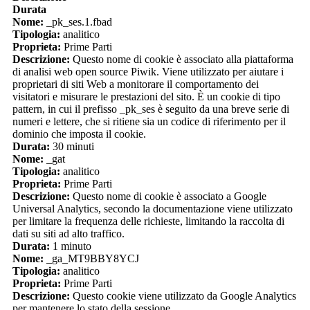
Durata
Nome:
_pk_ses.1.fbad
Tipologia:
analitico
Proprieta:
Prime Parti
Descrizione:
Questo nome di cookie è associato alla piattaforma
di analisi web open source Piwik. Viene utilizzato per aiutare i
proprietari di siti Web a monitorare il comportamento dei
visitatori e misurare le prestazioni del sito. È un cookie di tipo
pattern, in cui il prefisso _pk_ses è seguito da una breve serie di
numeri e lettere, che si ritiene sia un codice di riferimento per il
dominio che imposta il cookie.
Durata:
30 minuti
Nome:
_gat
Tipologia:
analitico
Proprieta:
Prime Parti
Descrizione:
Questo nome di cookie è associato a Google
Universal Analytics, secondo la documentazione viene utilizzato
per limitare la frequenza delle richieste, limitando la raccolta di
dati su siti ad alto traffico.
Durata:
1 minuto
Nome:
_ga_MT9BBY8YCJ
Tipologia:
analitico
Proprieta:
Prime Parti
Descrizione:
Questo cookie viene utilizzato da Google Analytics
per mantenere lo stato della sessione.