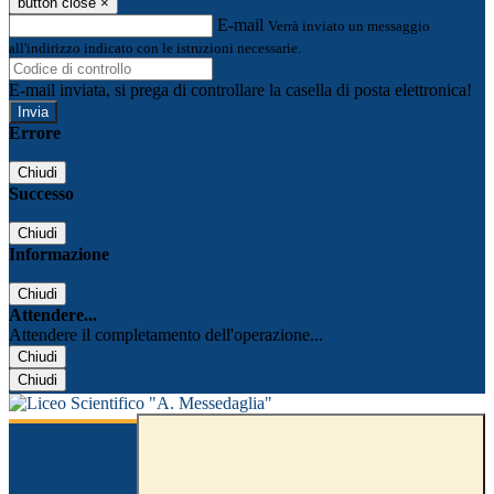
button close
×
E-mail
Verrà inviato un messaggio
all'indirizzo indicato con le istruzioni necessarie.
E-mail inviata, si prega di controllare la casella di posta elettronica!
Errore
Chiudi
Successo
Chiudi
Informazione
Chiudi
Attendere...
Attendere il completamento dell'operazione...
Chiudi
Chiudi