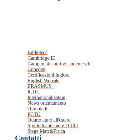
Biblioteca
Cambridge IE
Campionati sportivi studenteschi
Concorsi
Certificazioni Inglese
English Website
ERASMUS+
ICDL
Internationalization
News orientamento
Olimpiadi
PCTO
Quarto anno all'estero
Sportelli autismo e DICO
Stage Mate&Fisica
Contatti