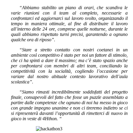
“Abbiamo stabilito un piano di orari, che scandiva le
varie riunioni con il team al completo, necessarie a
confrontarci ed aggiornarci sul lavoro svolto, organizzando il
tempo in maniera ottimale, al fine di distribuire il lavoro
all’interno delle 24 ore, comprese quelle notturne, durante le
quali abbiamo rispettato turni precisi, garantendo a ognuno
qualche ora di riposo”.
“Stare a stretto contatto con nostri coetanei in un
ambiente così competitivo è stato per noi un fattore di stimolo,
che ci ha spinti a dare il massimo; ma c’è stato spazio anche
per confrontarsi con membri di altri team, conciliando la
competitività con la socialità, cogliendo l’occasione per
variare dal nostro abituale contesto lavorativo dell’aula
scolastica”.
“Siamo rimasti incredibilmente soddisfatti del progetto
finale, consapevoli del fatto che fosse un puzzle assemblato a
partire dalle competenze che ognuno di noi ha messo in gioco
con grande impegno unanime e non ci tireremo indietro se ci
si ripresenterà davanti l’opportunità di rimetterci di nuovo in
gioco in veste di 4Hthon. “