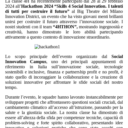
La classe 4H ha recentemente partecipato dal 28 al 29 febbraio
2024 all’
Hackathon 2024 “Skills 4 Social Innovation. I talenti
di tutti per costruire il futuro”
al Big Theatre del Milano
Innovation District, un evento che ha visto giovani menti brillanti
unirsi per costruire il futuro attraverso l’innovazione sociale. I
nostri studenti con il team
“4HTHON”,
mostrando ingegnosità e
creatività, hanno dimostrato le loro abilità partecipando
attivamente a questo contesto di innovazione straordinario.
Lo scopo principale dell’evento organizzato dal
Social
Innovation Campus
, uno dei principali appuntamenti di
riferimento in Italia sull’innovazione sociale, tecnologie
sostenibili e inclusive, finanza e partnership profit e no profit, è
stato quello di incoraggiare la collaborazione e la creazione di
soluzioni innovative per affrontare le sfide sociali del nostro
tempo.
Durante l’evento, le squadre hanno lavorato instancabilmente per
sviluppare progetti che affrontassero questioni sociali cruciali, dal
cambiamento climatico all’accesso all’istruzione, passando per la
salute e la giustizia sociale. La nostra classe ha dimostrato di
essere all’altezza della sfida per competenze tecniche, capacità di
problem-solving e forte spirito collaborativo, presentando idee
innovative e soluzioni pratiche che sono state accolti con