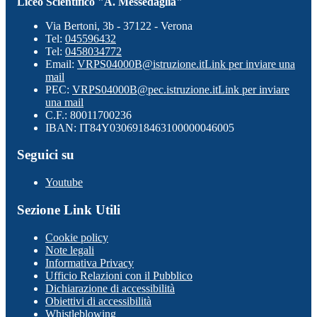
Liceo Scientifico "A. Messedaglia"
Via Bertoni, 3b - 37122 - Verona
Tel:
045596432
Tel:
0458034772
Email:
VRPS04000B@istruzione.it
Link per inviare una
mail
PEC:
VRPS04000B@pec.istruzione.it
Link per inviare
una mail
C.F.: 80011700236
IBAN: IT84Y0306918463100000046005
Seguici su
Youtube
Sezione Link Utili
Cookie policy
Note legali
Informativa Privacy
Ufficio Relazioni con il Pubblico
Dichiarazione di accessibilità
Obiettivi di accessibilità
Whistleblowing