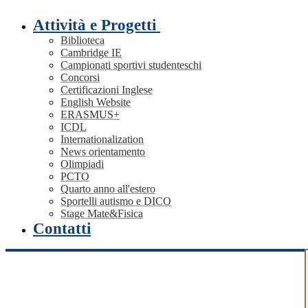
Attività e Progetti
Biblioteca
Cambridge IE
Campionati sportivi studenteschi
Concorsi
Certificazioni Inglese
English Website
ERASMUS+
ICDL
Internationalization
News orientamento
Olimpiadi
PCTO
Quarto anno all'estero
Sportelli autismo e DICO
Stage Mate&Fisica
Contatti