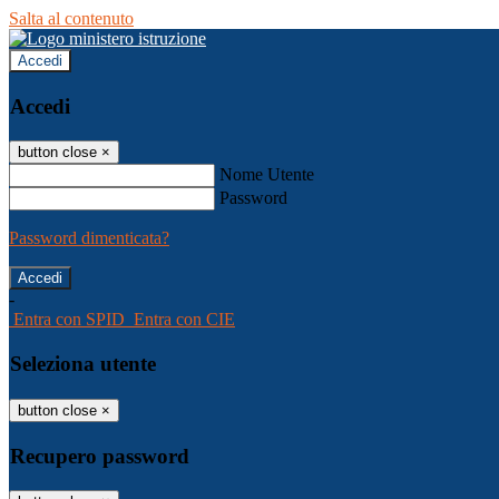
Salta al contenuto
Accedi
Accedi
button close
×
Nome Utente
Password
Password dimenticata?
-
Entra con SPID
Entra con CIE
Seleziona utente
button close
×
Recupero password