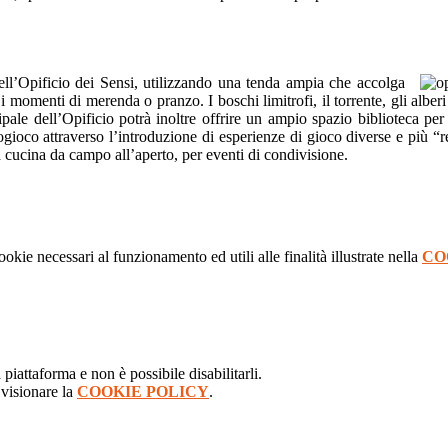
 dell’Opificio dei Sensi, utilizzando una tenda ampia che accolga
omenti di merenda o pranzo. I boschi limitrofi, il torrente, gli alberi
ipale dell’Opificio potrà inoltre offrire un ampio spazio biblioteca per l
oco attraverso l’introduzione di esperienze di gioco diverse e più “re
 una cucina da campo all’aperto, per eventi di condivisione.
ookie necessari al funzionamento ed utili alle finalità illustrate nella
CO
iattaforma e non è possibile disabilitarli.
 visionare la
COOKIE POLICY
.