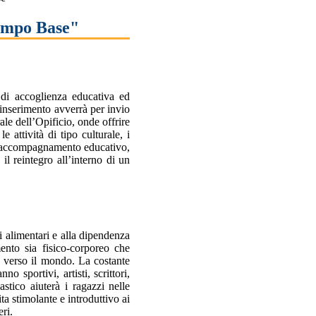
ampo Base"
di accoglienza educativa ed
inserimento avverrà per invio
ale dell’Opificio, onde offrire
 attività di tipo culturale, i
on accompagnamento educativo,
il reintegro all’interno di un
i alimentari e alla dipendenza
ento sia fisico-corporeo che
 e verso il mondo.
La costante
o sportivi, artisti, scrittori,
stico aiuterà i ragazzi nelle
ta stimolante e introduttivo ai
eri.