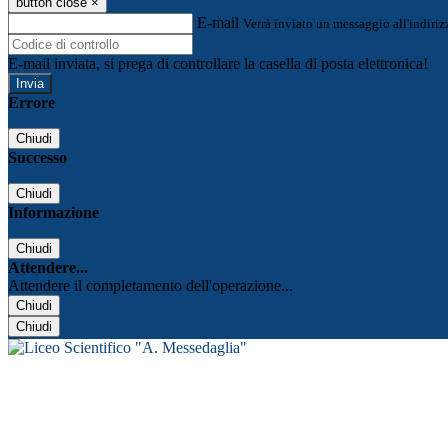
button close
×
E-mail
Verrà inviato un messaggio all'indirizz
E-mail inviata, si prega di controllare la casella di posta elettronica!
Errore
Chiudi
Successo
Chiudi
Informazione
Chiudi
Attendere...
Attendere il completamento dell'operazione...
Chiudi
Chiudi