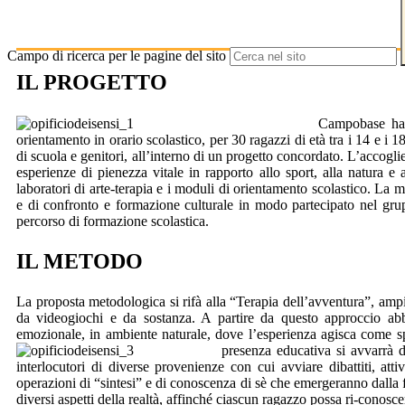
Campo di ricerca per le pagine del sito
IL PROGETTO
Campobase ha l
orientamento in orario scolastico, per 30 ragazzi di età tra i 14 e 
di scuola e genitori, all’interno di un progetto concordato. L’accoglie
esperienze di pienezza vitale in rapporto allo sport, alla natura e al
laboratori di arte-terapia e i moduli di orientamento scolastico. L
e di confronto e formazione culturale in modo partecipato nel gruppo
percorso di formazione scolastica.
IL METODO
La proposta metodologica si rifà alla “Terapia dell’avventura”, ampi
da videogiochi e da sostanza. A partire da questo approccio abb
emozionale, in ambiente naturale, dove l’esperienza agisca come spi
presenza educativa si avvarrà di
interlocutori di diverse provenienze con cui avviare dibattiti, atti
operazioni di “sintesi” e di conoscenza di sè che emergeranno dalla fr
diversi aspetti della realtà, affinché ciascun ragazzo possa ri-conosc