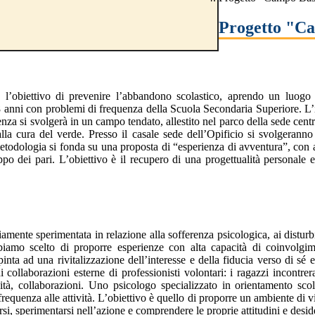
Progetto "C
’obiettivo di prevenire l’abbandono scolastico, aprendo un luogo 
i 18 anni con problemi di frequenza della Scuola Secondaria Superiore. L’
nza si svolgerà in un campo tendato, allestito nel parco della sede centr
la cura del verde. Presso il casale sede dell’Opificio si svolgeranno le
a metodologia si fonda su una proposta di “esperienza di avventura”, c
 dei pari. L’obiettivo è il recupero di una progettualità personale e 
amente sperimentata in relazione alla sofferenza psicologica, ai disturb
iamo scelto di proporre esperienze con alta capacità di coinvolgim
nta ad una rivitalizzazione dell’interesse e della fiducia verso di sé
 collaborazioni esterne di professionisti volontari: i ragazzi incontrerann
vità, collaborazioni. Uno psicologo specializzato in orientamento scola
equenza alle attività. L’obiettivo è quello di proporre un ambiente di vi
ersi, sperimentarsi nell’azione e comprendere le proprie attitudini e desid