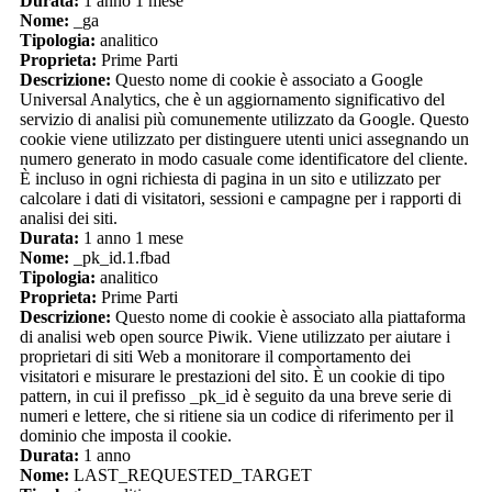
Durata:
1 anno 1 mese
Nome:
_ga
Tipologia:
analitico
Proprieta:
Prime Parti
Descrizione:
Questo nome di cookie è associato a Google
Universal Analytics, che è un aggiornamento significativo del
servizio di analisi più comunemente utilizzato da Google. Questo
cookie viene utilizzato per distinguere utenti unici assegnando un
numero generato in modo casuale come identificatore del cliente.
È incluso in ogni richiesta di pagina in un sito e utilizzato per
calcolare i dati di visitatori, sessioni e campagne per i rapporti di
analisi dei siti.
Durata:
1 anno 1 mese
Nome:
_pk_id.1.fbad
Tipologia:
analitico
Proprieta:
Prime Parti
Descrizione:
Questo nome di cookie è associato alla piattaforma
di analisi web open source Piwik. Viene utilizzato per aiutare i
proprietari di siti Web a monitorare il comportamento dei
visitatori e misurare le prestazioni del sito. È un cookie di tipo
pattern, in cui il prefisso _pk_id è seguito da una breve serie di
numeri e lettere, che si ritiene sia un codice di riferimento per il
dominio che imposta il cookie.
Durata:
1 anno
Nome:
LAST_REQUESTED_TARGET