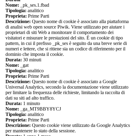
Nome:
_pk_ses.1.fbad
Tipologia:
analitico
Proprieta:
Prime Parti
Descrizione:
Questo nome di cookie è associato alla piattaforma
di analisi web open source Piwik. Viene utilizzato per aiutare i
proprietari di siti Web a monitorare il comportamento dei
visitatori e misurare le prestazioni del sito. È un cookie di tipo
pattern, in cui il prefisso _pk_ses è seguito da una breve serie di
numeri e lettere, che si ritiene sia un codice di riferimento per il
dominio che imposta il cookie.
Durata:
30 minuti
Nome:
_gat
Tipologia:
analitico
Proprieta:
Prime Parti
Descrizione:
Questo nome di cookie è associato a Google
Universal Analytics, secondo la documentazione viene utilizzato
per limitare la frequenza delle richieste, limitando la raccolta di
dati su siti ad alto traffico.
Durata:
1 minuto
Nome:
_ga_MT9BBY8YCJ
Tipologia:
analitico
Proprieta:
Prime Parti
Descrizione:
Questo cookie viene utilizzato da Google Analytics
per mantenere lo stato della sessione.