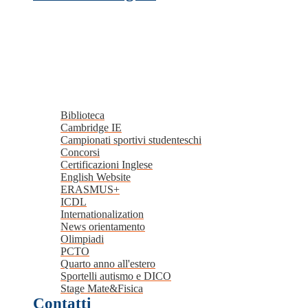
Biblioteca
Cambridge IE
Campionati sportivi studenteschi
Concorsi
Certificazioni Inglese
English Website
ERASMUS+
ICDL
Internationalization
News orientamento
Olimpiadi
PCTO
Quarto anno all'estero
Sportelli autismo e DICO
Stage Mate&Fisica
Contatti