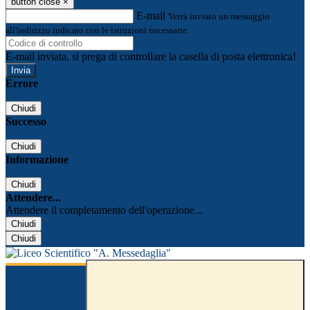
button close
×
E-mail
Verrà inviato un messaggio
all'indirizzo indicato con le istruzioni necessarie.
E-mail inviata, si prega di controllare la casella di posta elettronica!
Errore
Chiudi
Successo
Chiudi
Informazione
Chiudi
Attendere...
Attendere il completamento dell'operazione...
Chiudi
Chiudi