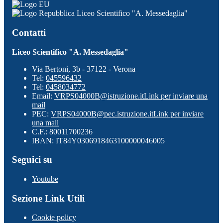
Liceo Scientifico "A. Messedaglia"
Contatti
Liceo Scientifico "A. Messedaglia"
Via Bertoni, 3b - 37122 - Verona
Tel:
045596432
Tel:
0458034772
Email:
VRPS04000B@istruzione.it
Link per inviare una
mail
PEC:
VRPS04000B@pec.istruzione.it
Link per inviare
una mail
C.F.: 80011700236
IBAN: IT84Y0306918463100000046005
Seguici su
Youtube
Sezione Link Utili
Cookie policy