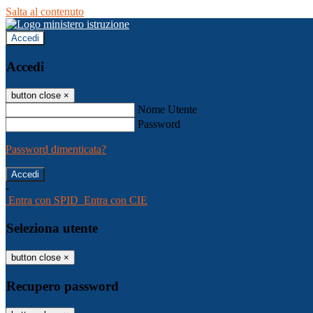
Salta al contenuto
Accedi
Accedi
button close
×
Nome Utente
Password
Password dimenticata?
-
Entra con SPID
Entra con CIE
Seleziona utente
button close
×
Recupero password