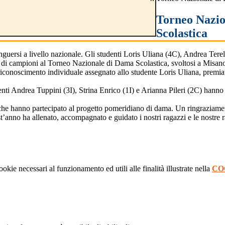
Torneo Nazio
Scolastica
inguersi a livello nazionale. Gli studenti Loris Uliana (4C), Andrea Tere
lo di campioni al Torneo Nazionale di Dama Scolastica, svoltosi a Misano
l riconoscimento individuale assegnato allo studente Loris Uliana, premi
denti Andrea Tuppini (3I), Strina Enrico (1I) e Arianna Pileri (2C) hanno 
sse che hanno partecipato al progetto pomeridiano di dama. Un ringraziame
t’anno ha allenato, accompagnato e guidato i nostri ragazzi e le nostre 
ookie necessari al funzionamento ed utili alle finalità illustrate nella
CO