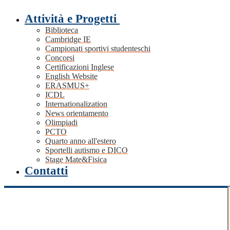
Attività e Progetti
Biblioteca
Cambridge IE
Campionati sportivi studenteschi
Concorsi
Certificazioni Inglese
English Website
ERASMUS+
ICDL
Internationalization
News orientamento
Olimpiadi
PCTO
Quarto anno all'estero
Sportelli autismo e DICO
Stage Mate&Fisica
Contatti