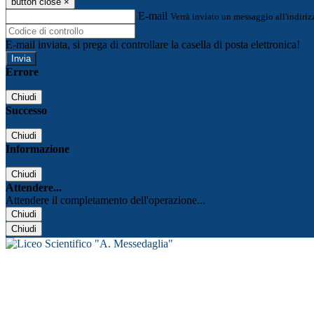
button close
×
E-mail
Verrà inviato un messaggio all'indirizz
E-mail inviata, si prega di controllare la casella di posta elettronica!
Errore
Chiudi
Successo
Chiudi
Informazione
Chiudi
Attendere...
Attendere il completamento dell'operazione...
Chiudi
Chiudi