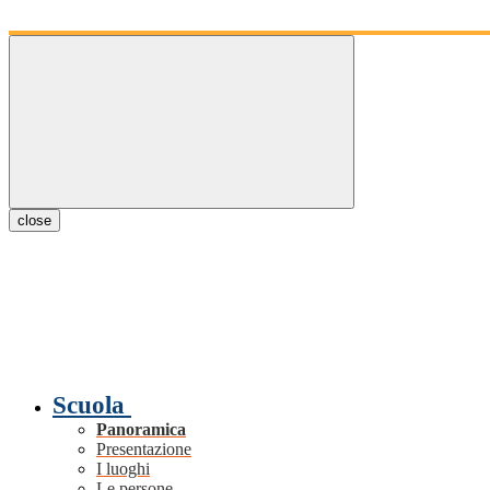
close
Scuola
Panoramica
Presentazione
I luoghi
Le persone