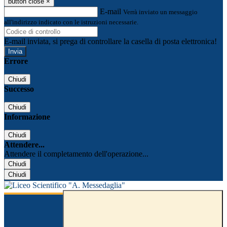
button close
×
E-mail
Verrà inviato un messaggio
all'indirizzo indicato con le istruzioni necessarie.
E-mail inviata, si prega di controllare la casella di posta elettronica!
Errore
Chiudi
Successo
Chiudi
Informazione
Chiudi
Attendere...
Attendere il completamento dell'operazione...
Chiudi
Chiudi