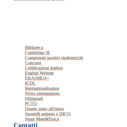
Biblioteca
Cambridge IE
Campionati sportivi studenteschi
Concorsi
Certificazioni Inglese
English Website
ERASMUS+
ICDL
Internationalization
News orientamento
Olimpiadi
PCTO
Quarto anno all'estero
Sportelli autismo e DICO
Stage Mate&Fisica
Contatti