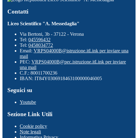
Contatti
Liceo Scientifico "A. Messedaglia"
Via Bertoni, 3b - 37122 - Verona
Tel:
045596432
Tel:
0458034772
Email:
VRPS04000B@istruzione.it
Link per inviare una
mail
PEC:
VRPS04000B@pec.istruzione.it
Link per inviare
una mail
C.F.: 80011700236
IBAN: IT84Y0306918463100000046005
Seguici su
Youtube
Sezione Link Utili
Cookie policy
Note legali
Informativa Privacy