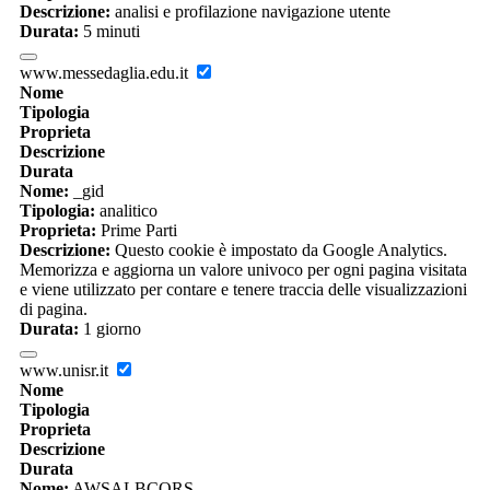
Descrizione:
analisi e profilazione navigazione utente
Durata:
5 minuti
www.messedaglia.edu.it
Nome
Tipologia
Proprieta
Descrizione
Durata
Nome:
_gid
Tipologia:
analitico
Proprieta:
Prime Parti
Descrizione:
Questo cookie è impostato da Google Analytics.
Memorizza e aggiorna un valore univoco per ogni pagina visitata
e viene utilizzato per contare e tenere traccia delle visualizzazioni
di pagina.
Durata:
1 giorno
www.unisr.it
Nome
Tipologia
Proprieta
Descrizione
Durata
Nome:
AWSALBCORS