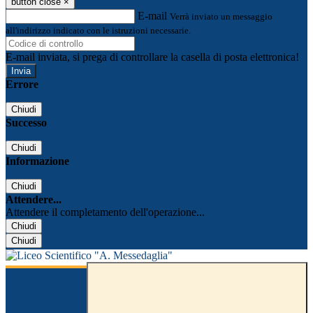
button close
×
E-mail
Verrà inviato un messaggio
all'indirizzo indicato con le istruzioni necessarie.
E-mail inviata, si prega di controllare la casella di posta elettronica!
Errore
Chiudi
Successo
Chiudi
Informazione
Chiudi
Attendere...
Attendere il completamento dell'operazione...
Chiudi
Chiudi