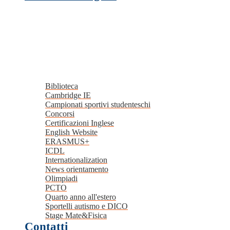
Biblioteca
Cambridge IE
Campionati sportivi studenteschi
Concorsi
Certificazioni Inglese
English Website
ERASMUS+
ICDL
Internationalization
News orientamento
Olimpiadi
PCTO
Quarto anno all'estero
Sportelli autismo e DICO
Stage Mate&Fisica
Contatti