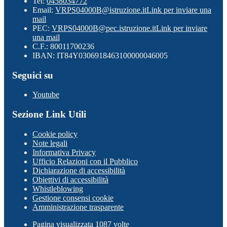
Tel:
0458034772
Email:
VRPS04000B@istruzione.it
Link per inviare una
mail
PEC:
VRPS04000B@pec.istruzione.it
Link per inviare
una mail
C.F.: 80011700236
IBAN: IT84Y0306918463100000046005
Seguici su
Youtube
Sezione Link Utili
Cookie policy
Note legali
Informativa Privacy
Ufficio Relazioni con il Pubblico
Dichiarazione di accessibilità
Obiettivi di accessibilità
Whistleblowing
Gestione consensi cookie
Amministrazione trasparente
Pagina visualizzata
1087
volte