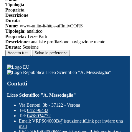
Tipologia
Proprieta
Descrizione
Durata
Nome:
www-unitn-it-https-affinityCORS
Tipologia:
analitico
Proprieta:
Terze Parti
Descrizione:
analisi e profilazione navigazione utente
Durata:
Sessione
Accetta tutti
Salva le preferenze
Liceo Scientifico "A. Messedaglia"
Contatti
Liceo Scientifico "A. Messedaglia"
Via Bertoni, 3b - 37122 - Verona
Tel:
045596432
Tel:
0458034772
Email:
VRPS04000B@istruzione.it
Link per inviare una
mail
PEC:
VRPS04000B@pec.istruzione.it
Link per inviare