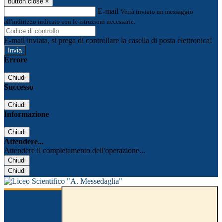
button close
×
E-mail
Verrà inviato un messaggio
all'indirizzo indicato con le istruzioni necessarie.
E-mail inviata, si prega di controllare la casella di posta elettronica!
Errore
Chiudi
Successo
Chiudi
Informazione
Chiudi
Attendere...
Attendere il completamento dell'operazione...
Chiudi
Chiudi