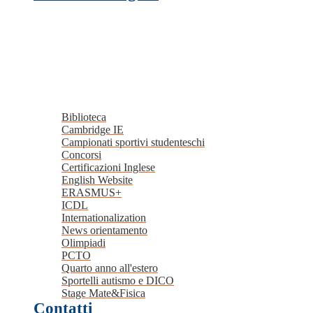
Biblioteca
Cambridge IE
Campionati sportivi studenteschi
Concorsi
Certificazioni Inglese
English Website
ERASMUS+
ICDL
Internationalization
News orientamento
Olimpiadi
PCTO
Quarto anno all'estero
Sportelli autismo e DICO
Stage Mate&Fisica
Contatti