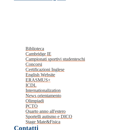
Biblioteca
Cambridge IE
Campionati sportivi studenteschi
Concorsi
Certificazioni Inglese
English Website
ERASMUS+
ICDL
Internationalization
News orientamento
Olimpiadi
PCTO
Quarto anno all'estero
Sportelli autismo e DICO
Stage Mate&Fisica
Contatti