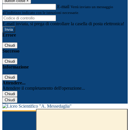
button close
×
E-mail
Verrà inviato un messaggio
all'indirizzo indicato con le istruzioni necessarie.
E-mail inviata, si prega di controllare la casella di posta elettronica!
Errore
Chiudi
Successo
Chiudi
Informazione
Chiudi
Attendere...
Attendere il completamento dell'operazione...
Chiudi
Chiudi