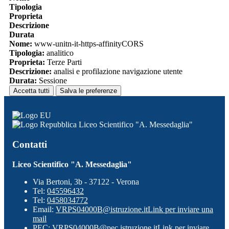
Tipologia
Proprieta
Descrizione
Durata
Nome:
www-unitn-it-https-affinityCORS
Tipologia:
analitico
Proprieta:
Terze Parti
Descrizione:
analisi e profilazione navigazione utente
Durata:
Sessione
Accetta tutti
Salva le preferenze
Liceo Scientifico "A. Messedaglia"
Contatti
Liceo Scientifico "A. Messedaglia"
Via Bertoni, 3b - 37122 - Verona
Tel:
045596432
Tel:
0458034772
Email:
VRPS04000B@istruzione.it
Link per inviare una
mail
PEC:
VRPS04000B@pec.istruzione.it
Link per inviare