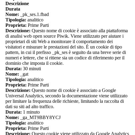
Descrizione
Durata
Nome:
_pk_ses.1.fbad
Tipologia:
analitico
Proprieta:
Prime Parti
Descrizione:
Questo nome di cookie è associato alla piattaforma
di analisi web open source Piwik. Viene utilizzato per aiutare i
proprietari di siti Web a monitorare il comportamento dei
visitatori e misurare le prestazioni del sito. È un cookie di tipo
pattern, in cui il prefisso _pk_ses è seguito da una breve serie di
numeri e lettere, che si ritiene sia un codice di riferimento per il
dominio che imposta il cookie.
Durata:
30 minuti
Nome:
_gat
Tipologia:
analitico
Proprieta:
Prime Parti
Descrizione:
Questo nome di cookie è associato a Google
Universal Analytics, secondo la documentazione viene utilizzato
per limitare la frequenza delle richieste, limitando la raccolta di
dati su siti ad alto traffico.
Durata:
1 minuto
Nome:
_ga_MT9BBY8YCJ
Tipologia:
analitico
Proprieta:
Prime Parti
Descrizione:
Questo cookie viene utilizzato da Google Analytics