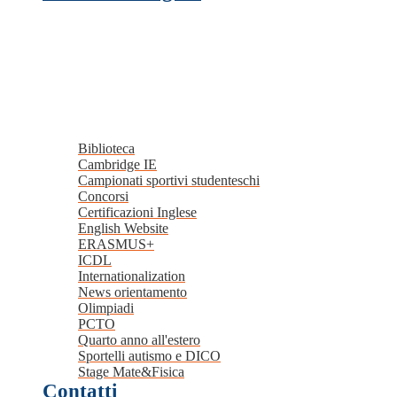
Biblioteca
Cambridge IE
Campionati sportivi studenteschi
Concorsi
Certificazioni Inglese
English Website
ERASMUS+
ICDL
Internationalization
News orientamento
Olimpiadi
PCTO
Quarto anno all'estero
Sportelli autismo e DICO
Stage Mate&Fisica
Contatti