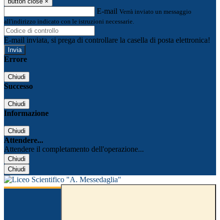
button close
×
E-mail
Verrà inviato un messaggio
all'indirizzo indicato con le istruzioni necessarie.
E-mail inviata, si prega di controllare la casella di posta elettronica!
Errore
Chiudi
Successo
Chiudi
Informazione
Chiudi
Attendere...
Attendere il completamento dell'operazione...
Chiudi
Chiudi