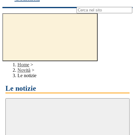
Campo di ricerca per le pagine del sito
Home
>
Novità
>
Le notizie
Le notizie