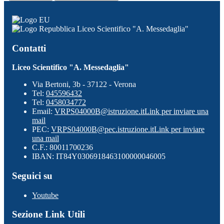
Liceo Scientifico "A. Messedaglia"
Contatti
Liceo Scientifico "A. Messedaglia"
Via Bertoni, 3b - 37122 - Verona
Tel:
045596432
Tel:
0458034772
Email:
VRPS04000B@istruzione.it
Link per inviare una
mail
PEC:
VRPS04000B@pec.istruzione.it
Link per inviare
una mail
C.F.: 80011700236
IBAN: IT84Y0306918463100000046005
Seguici su
Youtube
Sezione Link Utili