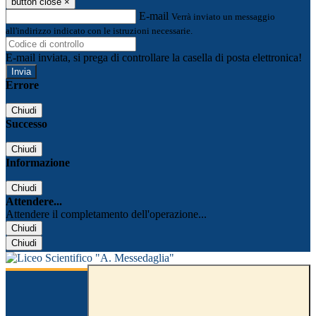
button close
×
E-mail
Verrà inviato un messaggio
all'indirizzo indicato con le istruzioni necessarie.
E-mail inviata, si prega di controllare la casella di posta elettronica!
Errore
Chiudi
Successo
Chiudi
Informazione
Chiudi
Attendere...
Attendere il completamento dell'operazione...
Chiudi
Chiudi