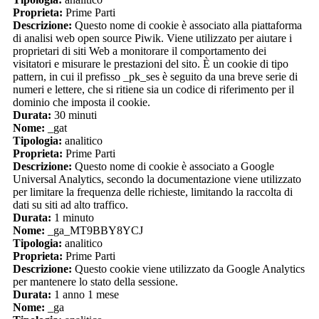
Proprieta:
Prime Parti
Descrizione:
Questo nome di cookie è associato alla piattaforma
di analisi web open source Piwik. Viene utilizzato per aiutare i
proprietari di siti Web a monitorare il comportamento dei
visitatori e misurare le prestazioni del sito. È un cookie di tipo
pattern, in cui il prefisso _pk_ses è seguito da una breve serie di
numeri e lettere, che si ritiene sia un codice di riferimento per il
dominio che imposta il cookie.
Durata:
30 minuti
Nome:
_gat
Tipologia:
analitico
Proprieta:
Prime Parti
Descrizione:
Questo nome di cookie è associato a Google
Universal Analytics, secondo la documentazione viene utilizzato
per limitare la frequenza delle richieste, limitando la raccolta di
dati su siti ad alto traffico.
Durata:
1 minuto
Nome:
_ga_MT9BBY8YCJ
Tipologia:
analitico
Proprieta:
Prime Parti
Descrizione:
Questo cookie viene utilizzato da Google Analytics
per mantenere lo stato della sessione.
Durata:
1 anno 1 mese
Nome:
_ga