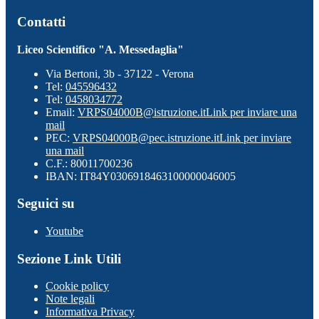
Contatti
Liceo Scientifico "A. Messedaglia"
Via Bertoni, 3b - 37122 - Verona
Tel:
045596432
Tel:
0458034772
Email:
VRPS04000B@istruzione.it
Link per inviare una
mail
PEC:
VRPS04000B@pec.istruzione.it
Link per inviare
una mail
C.F.: 80011700236
IBAN: IT84Y0306918463100000046005
Seguici su
Youtube
Sezione Link Utili
Cookie policy
Note legali
Informativa Privacy