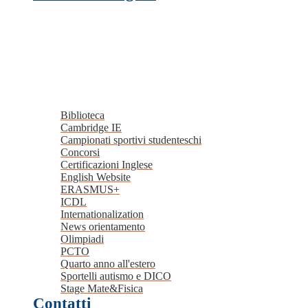
Biblioteca
Cambridge IE
Campionati sportivi studenteschi
Concorsi
Certificazioni Inglese
English Website
ERASMUS+
ICDL
Internationalization
News orientamento
Olimpiadi
PCTO
Quarto anno all'estero
Sportelli autismo e DICO
Stage Mate&Fisica
Contatti