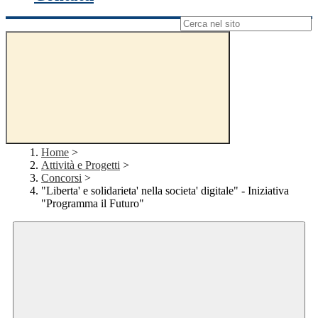
Campo di ricerca per le pagine del sito
Home
>
Attività e Progetti
>
Concorsi
>
"Liberta' e solidarieta' nella societa' digitale" - Iniziativa
"Programma il Futuro"