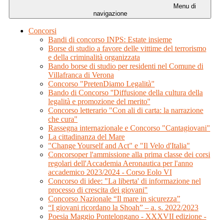
Menu di
navigazione
Concorsi
Bandi di concorso INPS: Estate insieme
Borse di studio a favore delle vittime del terrorismo
e della criminalità organizzata
Bando borse di studio per residenti nel Comune di
Villafranca di Verona
Concorso "PretenDiamo Legalità"
Bando di Concorso ''Diffusione della cultura della
legalità e promozione del merito''
Concorso letterario "Con ali di carta: la narrazione
che cura"
Rassegna internazionale e Concorso "Cantagiovani"
La cittadinanza del Mare
"Change Yourself and Act" e "Il Velo d'Italia"
Concorsoper l'ammissione alla prima classe dei corsi
regolari dell'Accademia Aeronautica per l'anno
accademico 2023/2024 - Corso Eolo VI
Concorso di idee: "La liberta' di informazione nel
processo di crescita dei giovani"
Concorso Nazionale “Il mare in sicurezza”
“I giovani ricordano la Shoah” – a. s. 2022/2023
Poesia Maggio Pontelongano - XXXVII edizione -