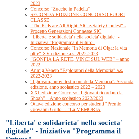
2023
Concorso "Zucche in Padella"
SECONDA EDIZIONE CONCORSO FUORI
CLASSE
"The Kids are All Right: SIC e-Safety Contest" -
Progetto Generazioni Connesse-SIC
"Liberta' e solidarieta' nella societa' digitale" -
Iniziativa "Programma il Futuro"
Concorso Nazionale "In Memoria di Olga: la vita
oltre" XV edizione a.s. 2022-2023
“GONFIA LA RETE, VINCI SUL WEB” – anno
2022
Anmig Veneto "Esploratori della Memoria" a.s.
2022-2023
“I giovani, nuovi testimoni della Memoria”. Seconda
edizione, anno scolastico 2022 – 2023
XXI edizione Concorso “I giovani ricordano la
Shoah” – Anno scolastico 2022/2023
Ottava edizione concorso per studenti "Premio
Giovanni Grillo" - "La MEMORIA
"Liberta' e solidarieta' nella societa'
digitale" - Iniziativa "Programma il