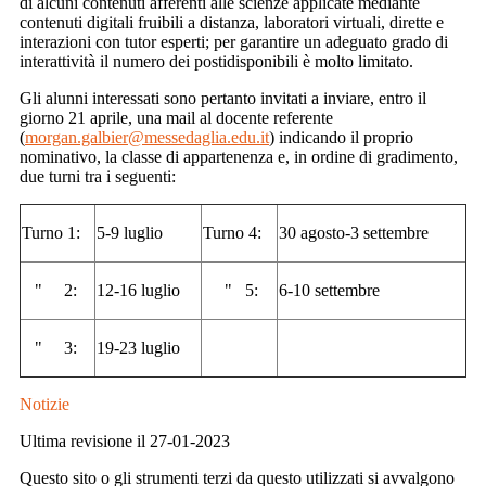
di alcuni contenuti afferenti alle scienze applicate mediante
contenuti digitali fruibili a distanza, laboratori virtuali, dirette e
interazioni con tutor esperti; per garantire un adeguato grado di
interattività il numero dei postidisponibili è molto limitato.
Gli alunni interessati sono pertanto invitati a inviare, entro il
giorno 21 aprile, una mail al docente referente
(
morgan.galbier@messedaglia.edu.it
) indicando il proprio
nominativo, la classe di appartenenza e, in ordine di gradimento,
due turni tra i seguenti:
Turno 1:
5-9 luglio
Turno 4:
30 agosto-3 settembre
" 2:
12-16 luglio
" 5:
6-10 settembre
" 3:
19-23 luglio
Notizie
Ultima revisione il 27-01-2023
Questo sito o gli strumenti terzi da questo utilizzati si avvalgono