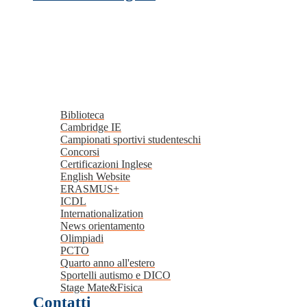
Biblioteca
Cambridge IE
Campionati sportivi studenteschi
Concorsi
Certificazioni Inglese
English Website
ERASMUS+
ICDL
Internationalization
News orientamento
Olimpiadi
PCTO
Quarto anno all'estero
Sportelli autismo e DICO
Stage Mate&Fisica
Contatti