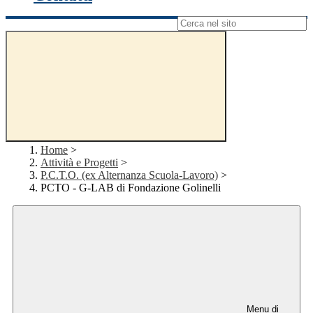
Campo di ricerca per le pagine del sito
Home
>
Attività e Progetti
>
P.C.T.O. (ex Alternanza Scuola-Lavoro)
>
PCTO - G-LAB di Fondazione Golinelli
Menu di