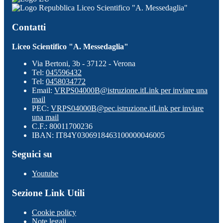
Liceo Scientifico "A. Messedaglia"
Contatti
Liceo Scientifico "A. Messedaglia"
Via Bertoni, 3b - 37122 - Verona
Tel:
045596432
Tel:
0458034772
Email:
VRPS04000B@istruzione.it
Link per inviare una
mail
PEC:
VRPS04000B@pec.istruzione.it
Link per inviare
una mail
C.F.: 80011700236
IBAN: IT84Y0306918463100000046005
Seguici su
Youtube
Sezione Link Utili
Cookie policy
Note legali