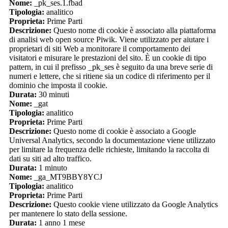
Nome:
_pk_ses.1.fbad
Tipologia:
analitico
Proprieta:
Prime Parti
Descrizione:
Questo nome di cookie è associato alla piattaforma
di analisi web open source Piwik. Viene utilizzato per aiutare i
proprietari di siti Web a monitorare il comportamento dei
visitatori e misurare le prestazioni del sito. È un cookie di tipo
pattern, in cui il prefisso _pk_ses è seguito da una breve serie di
numeri e lettere, che si ritiene sia un codice di riferimento per il
dominio che imposta il cookie.
Durata:
30 minuti
Nome:
_gat
Tipologia:
analitico
Proprieta:
Prime Parti
Descrizione:
Questo nome di cookie è associato a Google
Universal Analytics, secondo la documentazione viene utilizzato
per limitare la frequenza delle richieste, limitando la raccolta di
dati su siti ad alto traffico.
Durata:
1 minuto
Nome:
_ga_MT9BBY8YCJ
Tipologia:
analitico
Proprieta:
Prime Parti
Descrizione:
Questo cookie viene utilizzato da Google Analytics
per mantenere lo stato della sessione.
Durata:
1 anno 1 mese