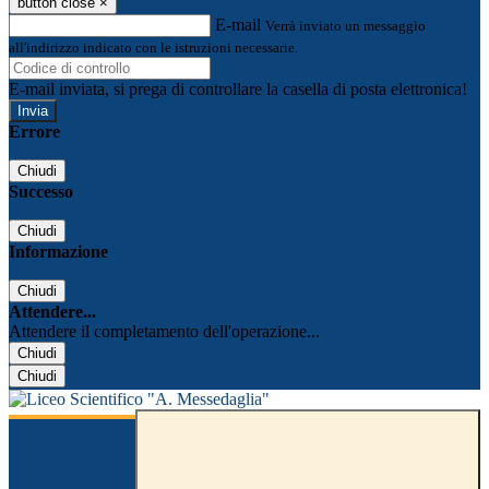
button close
×
E-mail
Verrà inviato un messaggio
all'indirizzo indicato con le istruzioni necessarie.
E-mail inviata, si prega di controllare la casella di posta elettronica!
Errore
Chiudi
Successo
Chiudi
Informazione
Chiudi
Attendere...
Attendere il completamento dell'operazione...
Chiudi
Chiudi