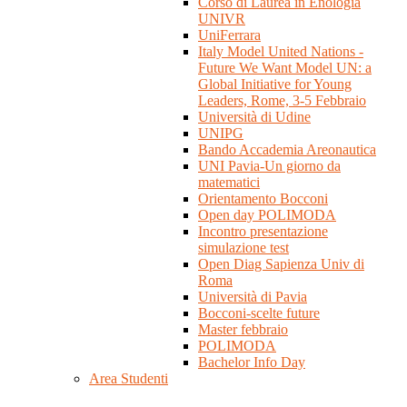
Corso di Laurea in Enologia
UNIVR
UniFerrara
Italy Model United Nations -
Future We Want Model UN: a
Global Initiative for Young
Leaders, Rome, 3-5 Febbraio
Università di Udine
UNIPG
Bando Accademia Areonautica
UNI Pavia-Un giorno da
matematici
Orientamento Bocconi
Open day POLIMODA
Incontro presentazione
simulazione test
Open Diag Sapienza Univ di
Roma
Università di Pavia
Bocconi-scelte future
Master febbraio
POLIMODA
Bachelor Info Day
Area Studenti