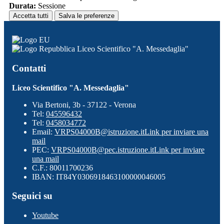
Durata:
Sessione
Accetta tutti
Salva le preferenze
Liceo Scientifico "A. Messedaglia"
Contatti
Liceo Scientifico "A. Messedaglia"
Via Bertoni, 3b - 37122 - Verona
Tel:
045596432
Tel:
0458034772
Email:
VRPS04000B@istruzione.it
Link per inviare una
mail
PEC:
VRPS04000B@pec.istruzione.it
Link per inviare
una mail
C.F.: 80011700236
IBAN: IT84Y0306918463100000046005
Seguici su
Youtube