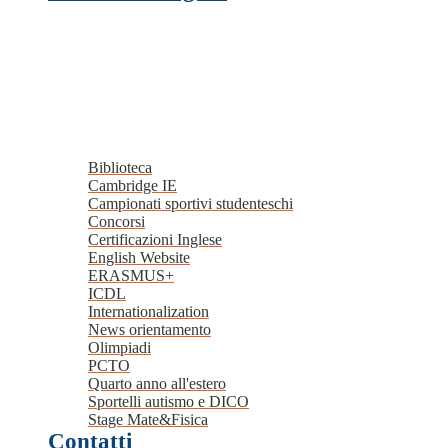
Biblioteca
Cambridge IE
Campionati sportivi studenteschi
Concorsi
Certificazioni Inglese
English Website
ERASMUS+
ICDL
Internationalization
News orientamento
Olimpiadi
PCTO
Quarto anno all'estero
Sportelli autismo e DICO
Stage Mate&Fisica
Contatti