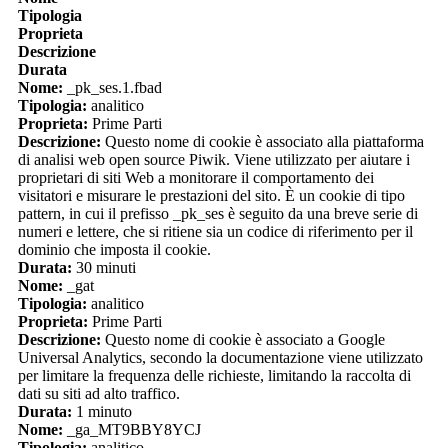
Tipologia
Proprieta
Descrizione
Durata
Nome:
_pk_ses.1.fbad
Tipologia:
analitico
Proprieta:
Prime Parti
Descrizione:
Questo nome di cookie è associato alla piattaforma
di analisi web open source Piwik. Viene utilizzato per aiutare i
proprietari di siti Web a monitorare il comportamento dei
visitatori e misurare le prestazioni del sito. È un cookie di tipo
pattern, in cui il prefisso _pk_ses è seguito da una breve serie di
numeri e lettere, che si ritiene sia un codice di riferimento per il
dominio che imposta il cookie.
Durata:
30 minuti
Nome:
_gat
Tipologia:
analitico
Proprieta:
Prime Parti
Descrizione:
Questo nome di cookie è associato a Google
Universal Analytics, secondo la documentazione viene utilizzato
per limitare la frequenza delle richieste, limitando la raccolta di
dati su siti ad alto traffico.
Durata:
1 minuto
Nome:
_ga_MT9BBY8YCJ
Tipologia:
analitico