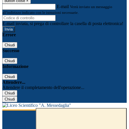
button close
×
E-mail
Verrà inviato un messaggio
all'indirizzo indicato con le istruzioni necessarie.
E-mail inviata, si prega di controllare la casella di posta elettronica!
Errore
Chiudi
Successo
Chiudi
Informazione
Chiudi
Attendere...
Attendere il completamento dell'operazione...
Chiudi
Chiudi