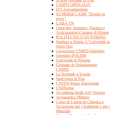
Scuola Normale di Pisa
UNIPD OPEN DAY
ITS Agroalimentare
SUMMER CAMP "Design in
town"
LABA TN
Open day Statistica, Finanza e
Assicurazioni-Campus di Rimini
POLITECNICO DI TORINO
Studiare a Parma. L’Università in
Open Day
Geoscienze UNIPD-Openday
Openday-POLIMI
Università di Perugia
Giornate di Orientamento
UNIPD
La Normale a Scuola
Sant'Anna di Pisa
UNITN-Pensa Trasversale
UNIParma
Accademia Belle Arti Venezia
Areonautica Militare
Corso di Laurea in Chimica e
Tecnologia per l'Ambiente e per i
Materiali