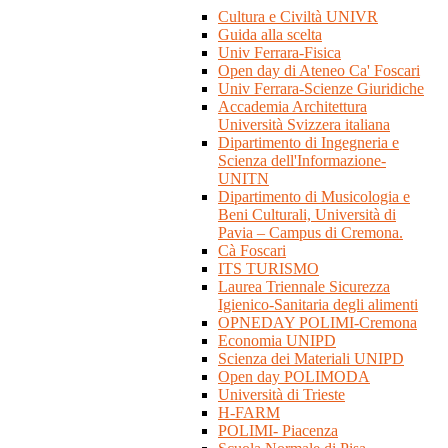
Cultura e Civiltà UNIVR
Guida alla scelta
Univ Ferrara-Fisica
Open day di Ateneo Ca' Foscari
Univ Ferrara-Scienze Giuridiche
Accademia Architettura
Università Svizzera italiana
Dipartimento di Ingegneria e
Scienza dell'Informazione-
UNITN
Dipartimento di Musicologia e
Beni Culturali, Università di
Pavia – Campus di Cremona.
Cà Foscari
ITS TURISMO
Laurea Triennale Sicurezza
Igienico-Sanitaria degli alimenti
OPNEDAY POLIMI-Cremona
Economia UNIPD
Scienza dei Materiali UNIPD
Open day POLIMODA
Università di Trieste
H-FARM
POLIMI- Piacenza