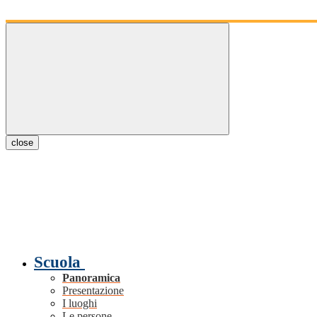
close
Scuola
Panoramica
Presentazione
I luoghi
Le persone