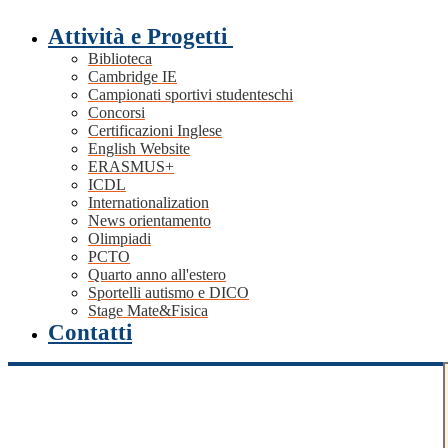
Attività e Progetti
Biblioteca
Cambridge IE
Campionati sportivi studenteschi
Concorsi
Certificazioni Inglese
English Website
ERASMUS+
ICDL
Internationalization
News orientamento
Olimpiadi
PCTO
Quarto anno all'estero
Sportelli autismo e DICO
Stage Mate&Fisica
Contatti