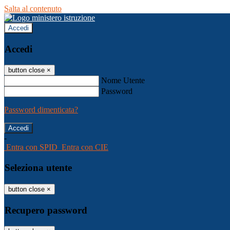
Salta al contenuto
Accedi
Accedi
button close
×
Nome Utente
Password
Password dimenticata?
-
Entra con SPID
Entra con CIE
Seleziona utente
button close
×
Recupero password