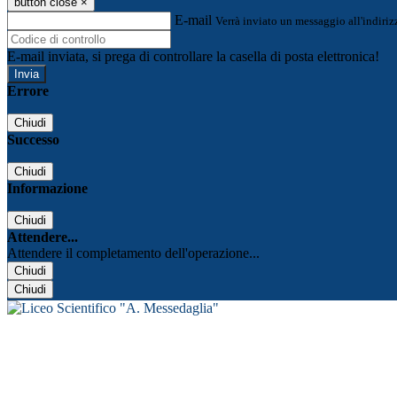
button close
×
E-mail
Verrà inviato un messaggio all'indirizz
E-mail inviata, si prega di controllare la casella di posta elettronica!
Errore
Chiudi
Successo
Chiudi
Informazione
Chiudi
Attendere...
Attendere il completamento dell'operazione...
Chiudi
Chiudi