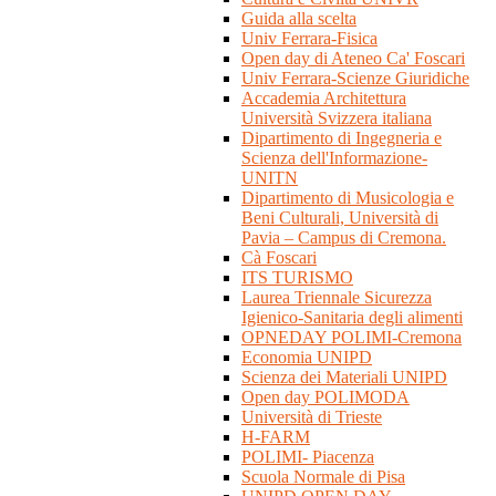
Guida alla scelta
Univ Ferrara-Fisica
Open day di Ateneo Ca' Foscari
Univ Ferrara-Scienze Giuridiche
Accademia Architettura
Università Svizzera italiana
Dipartimento di Ingegneria e
Scienza dell'Informazione-
UNITN
Dipartimento di Musicologia e
Beni Culturali, Università di
Pavia – Campus di Cremona.
Cà Foscari
ITS TURISMO
Laurea Triennale Sicurezza
Igienico-Sanitaria degli alimenti
OPNEDAY POLIMI-Cremona
Economia UNIPD
Scienza dei Materiali UNIPD
Open day POLIMODA
Università di Trieste
H-FARM
POLIMI- Piacenza
Scuola Normale di Pisa