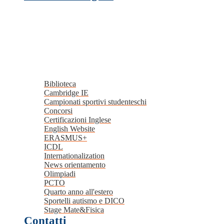
Biblioteca
Cambridge IE
Campionati sportivi studenteschi
Concorsi
Certificazioni Inglese
English Website
ERASMUS+
ICDL
Internationalization
News orientamento
Olimpiadi
PCTO
Quarto anno all'estero
Sportelli autismo e DICO
Stage Mate&Fisica
Contatti