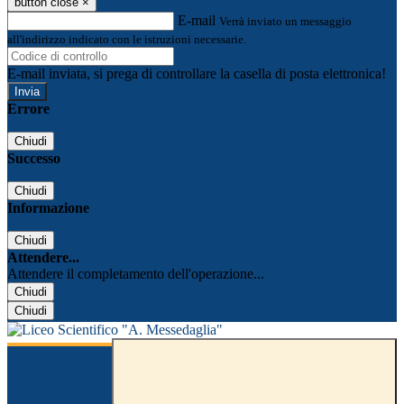
button close
×
E-mail
Verrà inviato un messaggio
all'indirizzo indicato con le istruzioni necessarie.
E-mail inviata, si prega di controllare la casella di posta elettronica!
Errore
Chiudi
Successo
Chiudi
Informazione
Chiudi
Attendere...
Attendere il completamento dell'operazione...
Chiudi
Chiudi