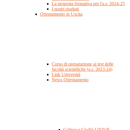
La proposta formativa per l'a.s. 2024-25
I nostri risultati
Orientamento in Uscita
Corso di preparazione ai test delle
facoltà scientifiche (a.s. 2023-24)
Link Università
News Orientamento
Cultura e Civiltà UNIVR