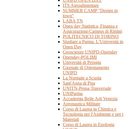
UNIPD OPEN DAY
ITS Agroalimentare
SUMMER CAMP "Design in
town"
LABA TN
Open day Statistica, Finanza e
Assicurazioni-Campus di Rimini
POLITECNICO DI TORINO
Studiare a Parma. L’Università in
Open Day
Geoscienze UNIPD-Openday
Openday-POLIMI
Università di Perugia
Giornate di Orientamento
UNIPD
La Normale a Scuola
Sant'Anna di Pisa
UNITN-Pensa Trasversale
UNIParma
Accademia Belle Arti Venezia
Areonautica Militare
Corso di Laurea in Chimica e
Tecnologia per l'Ambiente e per i
Materiali
Corso di Laurea in Enologia