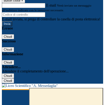
button close
×
E-mail
Verrà inviato un messaggio
all'indirizzo indicato con le istruzioni necessarie.
E-mail inviata, si prega di controllare la casella di posta elettronica!
Errore
Chiudi
Successo
Chiudi
Informazione
Chiudi
Attendere...
Attendere il completamento dell'operazione...
Chiudi
Chiudi