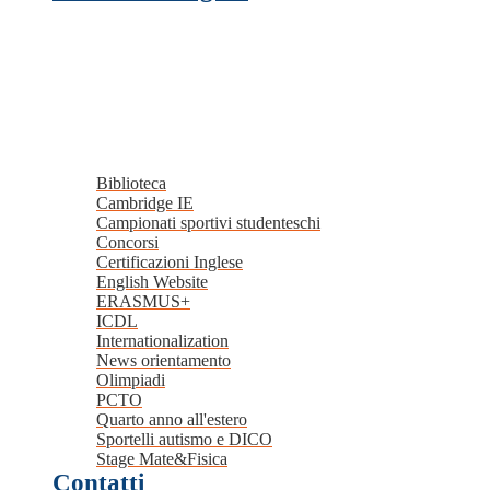
Biblioteca
Cambridge IE
Campionati sportivi studenteschi
Concorsi
Certificazioni Inglese
English Website
ERASMUS+
ICDL
Internationalization
News orientamento
Olimpiadi
PCTO
Quarto anno all'estero
Sportelli autismo e DICO
Stage Mate&Fisica
Contatti