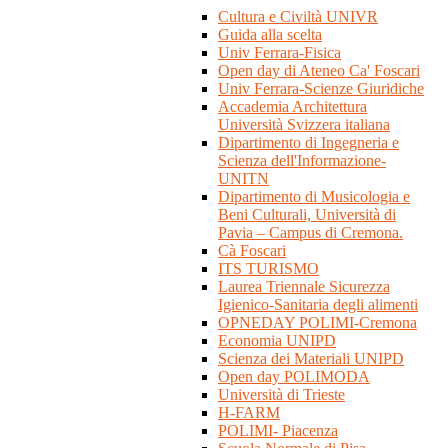
Cultura e Civiltà UNIVR
Guida alla scelta
Univ Ferrara-Fisica
Open day di Ateneo Ca' Foscari
Univ Ferrara-Scienze Giuridiche
Accademia Architettura
Università Svizzera italiana
Dipartimento di Ingegneria e
Scienza dell'Informazione-
UNITN
Dipartimento di Musicologia e
Beni Culturali, Università di
Pavia – Campus di Cremona.
Cà Foscari
ITS TURISMO
Laurea Triennale Sicurezza
Igienico-Sanitaria degli alimenti
OPNEDAY POLIMI-Cremona
Economia UNIPD
Scienza dei Materiali UNIPD
Open day POLIMODA
Università di Trieste
H-FARM
POLIMI- Piacenza