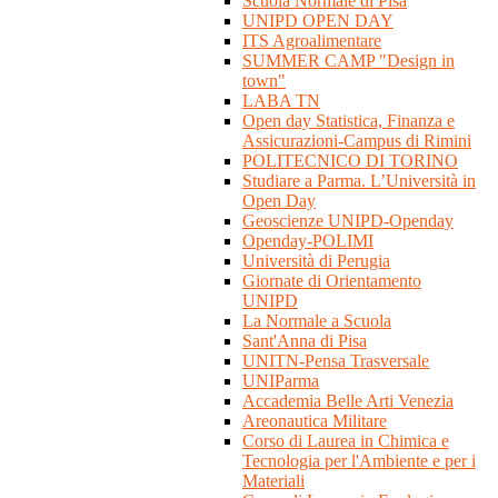
Scuola Normale di Pisa
UNIPD OPEN DAY
ITS Agroalimentare
SUMMER CAMP "Design in
town"
LABA TN
Open day Statistica, Finanza e
Assicurazioni-Campus di Rimini
POLITECNICO DI TORINO
Studiare a Parma. L’Università in
Open Day
Geoscienze UNIPD-Openday
Openday-POLIMI
Università di Perugia
Giornate di Orientamento
UNIPD
La Normale a Scuola
Sant'Anna di Pisa
UNITN-Pensa Trasversale
UNIParma
Accademia Belle Arti Venezia
Areonautica Militare
Corso di Laurea in Chimica e
Tecnologia per l'Ambiente e per i
Materiali