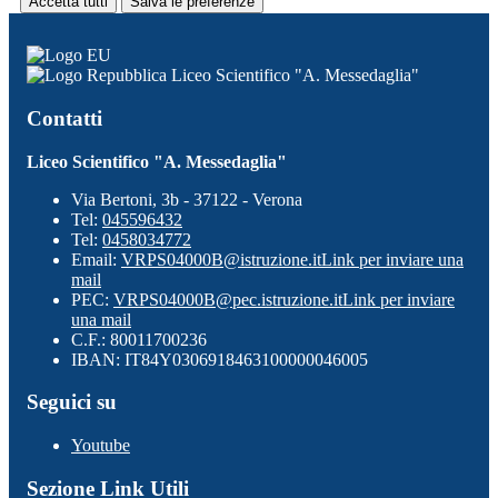
Accetta tutti
Salva le preferenze
Liceo Scientifico "A. Messedaglia"
Contatti
Liceo Scientifico "A. Messedaglia"
Via Bertoni, 3b - 37122 - Verona
Tel:
045596432
Tel:
0458034772
Email:
VRPS04000B@istruzione.it
Link per inviare una
mail
PEC:
VRPS04000B@pec.istruzione.it
Link per inviare
una mail
C.F.: 80011700236
IBAN: IT84Y0306918463100000046005
Seguici su
Youtube
Sezione Link Utili