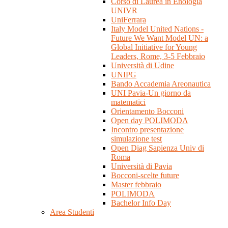
Corso di Laurea in Enologia
UNIVR
UniFerrara
Italy Model United Nations -
Future We Want Model UN: a
Global Initiative for Young
Leaders, Rome, 3-5 Febbraio
Università di Udine
UNIPG
Bando Accademia Areonautica
UNI Pavia-Un giorno da
matematici
Orientamento Bocconi
Open day POLIMODA
Incontro presentazione
simulazione test
Open Diag Sapienza Univ di
Roma
Università di Pavia
Bocconi-scelte future
Master febbraio
POLIMODA
Bachelor Info Day
Area Studenti