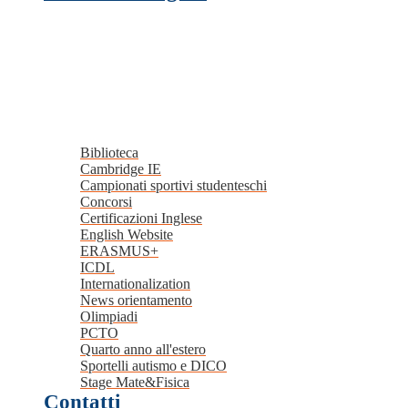
Biblioteca
Cambridge IE
Campionati sportivi studenteschi
Concorsi
Certificazioni Inglese
English Website
ERASMUS+
ICDL
Internationalization
News orientamento
Olimpiadi
PCTO
Quarto anno all'estero
Sportelli autismo e DICO
Stage Mate&Fisica
Contatti