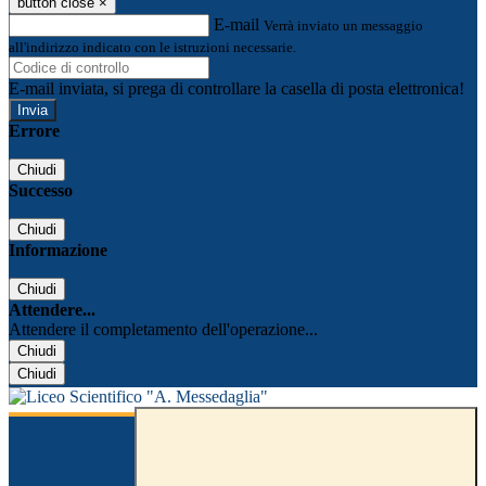
button close
×
E-mail
Verrà inviato un messaggio
all'indirizzo indicato con le istruzioni necessarie.
E-mail inviata, si prega di controllare la casella di posta elettronica!
Errore
Chiudi
Successo
Chiudi
Informazione
Chiudi
Attendere...
Attendere il completamento dell'operazione...
Chiudi
Chiudi