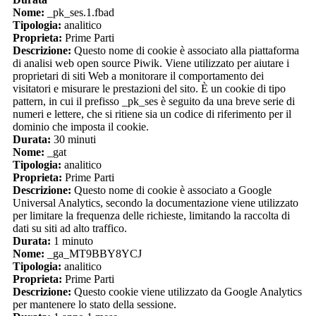
Nome:
_pk_ses.1.fbad
Tipologia:
analitico
Proprieta:
Prime Parti
Descrizione:
Questo nome di cookie è associato alla piattaforma
di analisi web open source Piwik. Viene utilizzato per aiutare i
proprietari di siti Web a monitorare il comportamento dei
visitatori e misurare le prestazioni del sito. È un cookie di tipo
pattern, in cui il prefisso _pk_ses è seguito da una breve serie di
numeri e lettere, che si ritiene sia un codice di riferimento per il
dominio che imposta il cookie.
Durata:
30 minuti
Nome:
_gat
Tipologia:
analitico
Proprieta:
Prime Parti
Descrizione:
Questo nome di cookie è associato a Google
Universal Analytics, secondo la documentazione viene utilizzato
per limitare la frequenza delle richieste, limitando la raccolta di
dati su siti ad alto traffico.
Durata:
1 minuto
Nome:
_ga_MT9BBY8YCJ
Tipologia:
analitico
Proprieta:
Prime Parti
Descrizione:
Questo cookie viene utilizzato da Google Analytics
per mantenere lo stato della sessione.