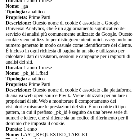
Durata:
1 anno 1 mese
Nome:
_ga
Tipologia:
analitico
Proprieta:
Prime Parti
Descrizione:
Questo nome di cookie è associato a Google
Universal Analytics, che è un aggiornamento significativo del
servizio di analisi più comunemente utilizzato da Google. Questo
cookie viene utilizzato per distinguere utenti unici assegnando un
numero generato in modo casuale come identificatore del cliente.
È incluso in ogni richiesta di pagina in un sito e utilizzato per
calcolare i dati di visitatori, sessioni e campagne per i rapporti di
analisi dei siti.
Durata:
1 anno 1 mese
Nome:
_pk_id.1.fbad
Tipologia:
analitico
Proprieta:
Prime Parti
Descrizione:
Questo nome di cookie è associato alla piattaforma
di analisi web open source Piwik. Viene utilizzato per aiutare i
proprietari di siti Web a monitorare il comportamento dei
visitatori e misurare le prestazioni del sito. È un cookie di tipo
pattern, in cui il prefisso _pk_id è seguito da una breve serie di
numeri e lettere, che si ritiene sia un codice di riferimento per il
dominio che imposta il cookie.
Durata:
1 anno
Nome:
LAST_REQUESTED_TARGET