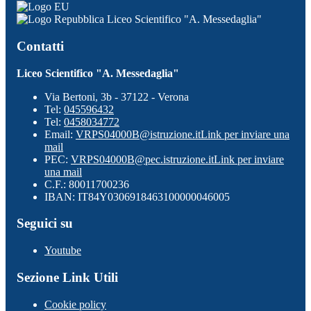
Liceo Scientifico "A. Messedaglia"
Contatti
Liceo Scientifico "A. Messedaglia"
Via Bertoni, 3b - 37122 - Verona
Tel:
045596432
Tel:
0458034772
Email:
VRPS04000B@istruzione.it
Link per inviare una
mail
PEC:
VRPS04000B@pec.istruzione.it
Link per inviare
una mail
C.F.: 80011700236
IBAN: IT84Y0306918463100000046005
Seguici su
Youtube
Sezione Link Utili
Cookie policy