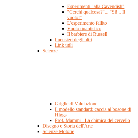
Esperimenti "alla Cavendish"
"Cerchi qualcosa?"... "Sì!... Il
vuoto!"
L'esperimento fallito
Vuoto quantistico
Il barbiere di Russell
I pensieri degli altri
Link utili
Scienze
Griglie di Valutazione
Il modello standard: caccia al bosone di
Higgs
Prof. Mammi - La chimica del cervello
Disegno e Storia dell'Arte
Scienze Motorie