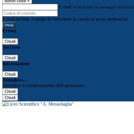
button close
×
E-mail
Verrà inviato un messaggio all'indirizz
E-mail inviata, si prega di controllare la casella di posta elettronica!
Errore
Chiudi
Successo
Chiudi
Informazione
Chiudi
Attendere...
Attendere il completamento dell'operazione...
Chiudi
Chiudi