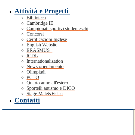
Attività e Progetti
Biblioteca
Cambridge IE
Campionati sportivi studenteschi
Concorsi
Certificazioni Inglese
English Website
ERASMUS+
ICDL
Internationalization
News orientamento
Olimpiadi
PCTO
Quarto anno all'estero
Sportelli autismo e DICO
Stage Mate&Fisica
Contatti