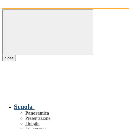
close
Scuola
Panoramica
Presentazione
I luoghi
Le persone