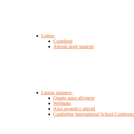
Lettere
Contributi
Attività degli studenti
Lingue straniere
Quarto anno all'estero
Weblinks
Area progetti e attività
Cambridge International School Conferen