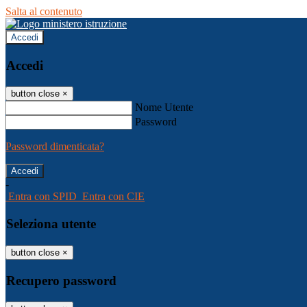
Salta al contenuto
Accedi
Accedi
button close
×
Nome Utente
Password
Password dimenticata?
-
Entra con SPID
Entra con CIE
Seleziona utente
button close
×
Recupero password