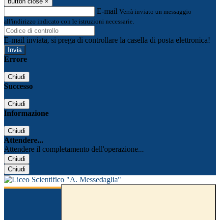
button close
×
E-mail
Verrà inviato un messaggio
all'indirizzo indicato con le istruzioni necessarie.
E-mail inviata, si prega di controllare la casella di posta elettronica!
Errore
Chiudi
Successo
Chiudi
Informazione
Chiudi
Attendere...
Attendere il completamento dell'operazione...
Chiudi
Chiudi