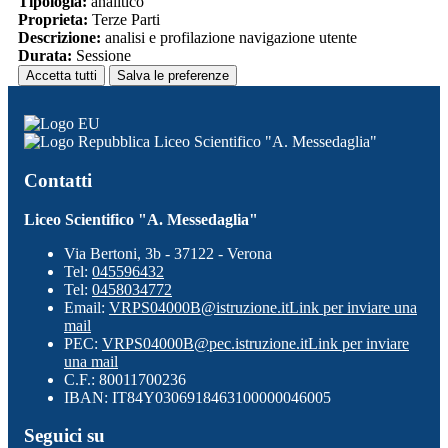
Tipologia:
analitico
Proprieta:
Terze Parti
Descrizione:
analisi e profilazione navigazione utente
Durata:
Sessione
Accetta tutti
Salva le preferenze
Liceo Scientifico "A. Messedaglia"
Contatti
Liceo Scientifico "A. Messedaglia"
Via Bertoni, 3b - 37122 - Verona
Tel:
045596432
Tel:
0458034772
Email:
VRPS04000B@istruzione.it
Link per inviare una
mail
PEC:
VRPS04000B@pec.istruzione.it
Link per inviare
una mail
C.F.: 80011700236
IBAN: IT84Y0306918463100000046005
Seguici su