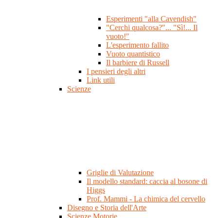
Esperimenti "alla Cavendish"
"Cerchi qualcosa?"... "Sì!... Il
vuoto!"
L'esperimento fallito
Vuoto quantistico
Il barbiere di Russell
I pensieri degli altri
Link utili
Scienze
Griglie di Valutazione
Il modello standard: caccia al bosone di
Higgs
Prof. Mammi - La chimica del cervello
Disegno e Storia dell'Arte
Scienze Motorie