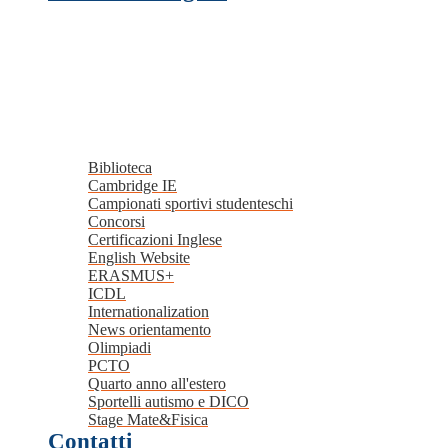
Biblioteca
Cambridge IE
Campionati sportivi studenteschi
Concorsi
Certificazioni Inglese
English Website
ERASMUS+
ICDL
Internationalization
News orientamento
Olimpiadi
PCTO
Quarto anno all'estero
Sportelli autismo e DICO
Stage Mate&Fisica
Contatti