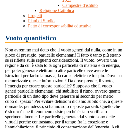
2023
Campestre d'istituto
Religione Cattolica
Progetti
Piani di Studio
Patto di corresponsabilità educativa
Vuoto quantistico
Non avremmo mai detto che il vuoto generi dal nulla, come in un
gioco di prestigio, particelle elementari!
Il fatto è tanto più strano
se si riflette sulle seguenti considerazioni. Il vuoto, ovvero una
regione da cui è stata tolta ogni particella di materia e di energia,
per poter generare elettroni o altre particelle deve avere le
istruzioni per farlo: la massa, la carica elettrica e lo spin. Dove ha
memorizzate queste informazioni? Da dove prende, il vuoto,
l’energia per creare queste particelle? Supposto che il vuoto
generi particelle elementari, chi stabilisce il ritmo, ovvero quante
particelle di un dato tipo deve generare al secondo per metro
cubo di spazio? Per evitare delusioni diciamo subito che, a queste
domande, per adesso, si hanno solo risposte parziali. Quello che
è sicuro è che il fenomeno esiste perché è stato verificato
sperimentalmente. Le particelle generate dal vuoto sono dette
virtuali perché contrastano, per il tempo fra la creazione e
l’annichilazione, il principio di conservazione dell’energia. Agli