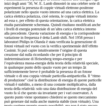
inizi degli anni ’50, W. E. Lamb dimostrò in una celebre serie di
esperimenti la presenza di coppie virtuali elettrone-positrone
polarizzate nello spazio vuoto intorno ad una carica elettrica. La
carica elettrica polarizza, cioè orienta, le coppie virtuali intorno
ad essa e, per effetto di questa orientazione, la carica elettrica
risulta parzialmente schermata.
Quindi risultano modificati anche
i livelli di energia potenziale di un’altra carica elettrica intorno
alla precedente. Questa variazione di energia e la corrispondente
variazione in frequenza è detta Lamb shift. Nel 1958 presso i
laboratori Philips in Olanda è stata verificata la generazione di
fotoni virtuali nel vuoto con la verifica sperimentale dell’effetto
Casimir. Si può capire intuitivamente l’origine di questa
creazione dal nulla ricordando che per il principio di
indeterminazione di Heisenberg tempo-energia e per
l’equivalenza massa-energia della teoria della relatività speciale,
in qualunque punto dello spazio vuoto per un tempo ∆t
sufficientemente breve è probabile la presenza di un fotone
virtuale o di una coppia virtuale particella-antiparticella. Il “ritmo
di produzione” cioè la distribuzione di energia di queste particelle
virtuali è stabilito, a meno di una costante moltiplicativa, dalla
teoria della relatività: solo una data distribuzione di energia del
vuoto fa sì che questo sia invariante per i vari osservatori. A
questo punto viene spontaneo chiedersi se questo meccanismo
può generare dal nulla anche materia stabile (non virtuale). Una
teoria sostiene proprio questa possibilità, ma non è stata ancora