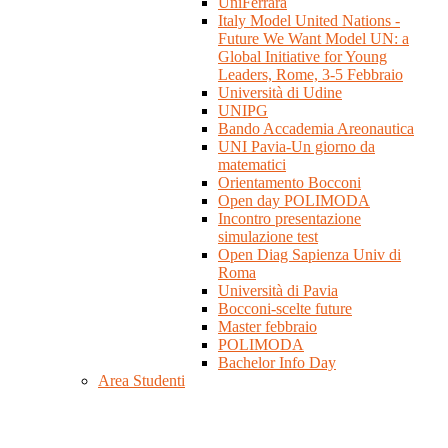
UniFerrara
Italy Model United Nations -
Future We Want Model UN: a
Global Initiative for Young
Leaders, Rome, 3-5 Febbraio
Università di Udine
UNIPG
Bando Accademia Areonautica
UNI Pavia-Un giorno da
matematici
Orientamento Bocconi
Open day POLIMODA
Incontro presentazione
simulazione test
Open Diag Sapienza Univ di
Roma
Università di Pavia
Bocconi-scelte future
Master febbraio
POLIMODA
Bachelor Info Day
Area Studenti