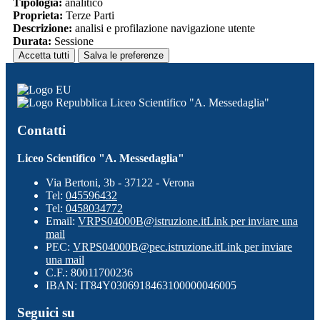
Tipologia:
analitico
Proprieta:
Terze Parti
Descrizione:
analisi e profilazione navigazione utente
Durata:
Sessione
Accetta tutti
Salva le preferenze
Liceo Scientifico "A. Messedaglia"
Contatti
Liceo Scientifico "A. Messedaglia"
Via Bertoni, 3b - 37122 - Verona
Tel:
045596432
Tel:
0458034772
Email:
VRPS04000B@istruzione.it
Link per inviare una
mail
PEC:
VRPS04000B@pec.istruzione.it
Link per inviare
una mail
C.F.: 80011700236
IBAN: IT84Y0306918463100000046005
Seguici su