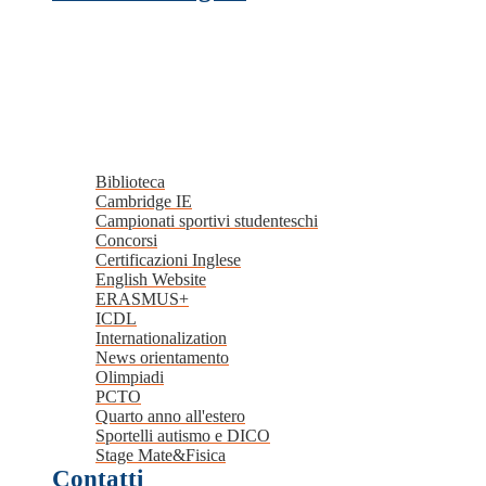
Biblioteca
Cambridge IE
Campionati sportivi studenteschi
Concorsi
Certificazioni Inglese
English Website
ERASMUS+
ICDL
Internationalization
News orientamento
Olimpiadi
PCTO
Quarto anno all'estero
Sportelli autismo e DICO
Stage Mate&Fisica
Contatti