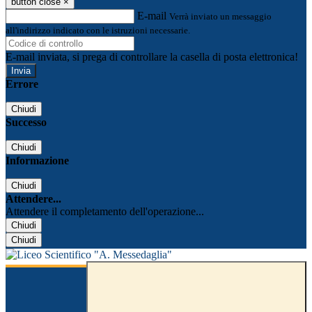
button close
×
E-mail
Verrà inviato un messaggio
all'indirizzo indicato con le istruzioni necessarie.
E-mail inviata, si prega di controllare la casella di posta elettronica!
Errore
Chiudi
Successo
Chiudi
Informazione
Chiudi
Attendere...
Attendere il completamento dell'operazione...
Chiudi
Chiudi