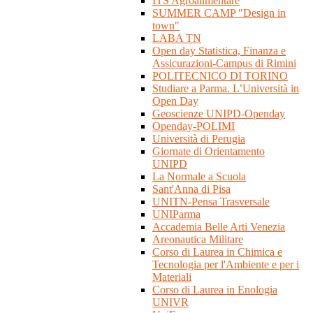
ITS Agroalimentare
SUMMER CAMP "Design in
town"
LABA TN
Open day Statistica, Finanza e
Assicurazioni-Campus di Rimini
POLITECNICO DI TORINO
Studiare a Parma. L’Università in
Open Day
Geoscienze UNIPD-Openday
Openday-POLIMI
Università di Perugia
Giornate di Orientamento
UNIPD
La Normale a Scuola
Sant'Anna di Pisa
UNITN-Pensa Trasversale
UNIParma
Accademia Belle Arti Venezia
Areonautica Militare
Corso di Laurea in Chimica e
Tecnologia per l'Ambiente e per i
Materiali
Corso di Laurea in Enologia
UNIVR