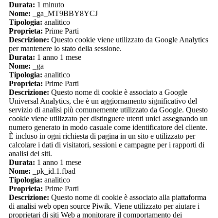
Durata:
1 minuto
Nome:
_ga_MT9BBY8YCJ
Tipologia:
analitico
Proprieta:
Prime Parti
Descrizione:
Questo cookie viene utilizzato da Google Analytics
per mantenere lo stato della sessione.
Durata:
1 anno 1 mese
Nome:
_ga
Tipologia:
analitico
Proprieta:
Prime Parti
Descrizione:
Questo nome di cookie è associato a Google
Universal Analytics, che è un aggiornamento significativo del
servizio di analisi più comunemente utilizzato da Google. Questo
cookie viene utilizzato per distinguere utenti unici assegnando un
numero generato in modo casuale come identificatore del cliente.
È incluso in ogni richiesta di pagina in un sito e utilizzato per
calcolare i dati di visitatori, sessioni e campagne per i rapporti di
analisi dei siti.
Durata:
1 anno 1 mese
Nome:
_pk_id.1.fbad
Tipologia:
analitico
Proprieta:
Prime Parti
Descrizione:
Questo nome di cookie è associato alla piattaforma
di analisi web open source Piwik. Viene utilizzato per aiutare i
proprietari di siti Web a monitorare il comportamento dei