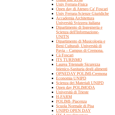
Univ Ferrara-Fisica
Open day di Ateneo Ca' Foscari
Univ Ferrara-Scienze Giuridiche
Accademia Architettura
Università Svizzera italiana
Dipartimento di Ingegneria e
Scienza dell'Informazione-
UNITN
Dipartimento di Musicologia e
Beni Culturali, Università di
Pavia – Campus di Cremona.
Cà Foscari
ITS TURISMO
Laurea Triennale Sicurezza
Igienico-Sanitaria degli alimenti
OPNEDAY POLIMI-Cremona
Economia UNIPD
Scienza dei Materiali UNIPD
Open day POLIMODA
Università di Trieste
H-FARM
POLIMI- Piacenza
Scuola Normale di Pisa
UNIPD OPEN DAY