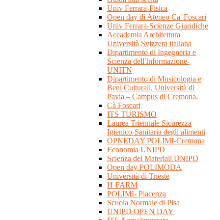
Univ Ferrara-Fisica
Open day di Ateneo Ca' Foscari
Univ Ferrara-Scienze Giuridiche
Accademia Architettura
Università Svizzera italiana
Dipartimento di Ingegneria e
Scienza dell'Informazione-
UNITN
Dipartimento di Musicologia e
Beni Culturali, Università di
Pavia – Campus di Cremona.
Cà Foscari
ITS TURISMO
Laurea Triennale Sicurezza
Igienico-Sanitaria degli alimenti
OPNEDAY POLIMI-Cremona
Economia UNIPD
Scienza dei Materiali UNIPD
Open day POLIMODA
Università di Trieste
H-FARM
POLIMI- Piacenza
Scuola Normale di Pisa
UNIPD OPEN DAY