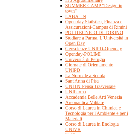
ITS Agroalimentare
SUMMER CAMP "Design in
town"
LABA TN
Open day Statistica, Finanza e
Assicurazioni-Campus di Rimini
POLITECNICO DI TORINO
Studiare a Parma. L’Università in
Open Day
Geoscienze UNIPD-Openday
Openday-POLIMI
Università di Perugia
Giornate di Orientamento
UNIPD
La Normale a Scuola
Sant'Anna di Pisa
UNITN-Pensa Trasversale
UNIParma
Accademia Belle Arti Venezia
Areonautica Militare
Corso di Laurea in Chimica e
Tecnologia per l'Ambiente e per i
Materiali
Corso di Laurea in Enologia
UNIVR