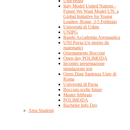
UniFerrara
Italy Model United Nations -
Future We Want Model UN: a
Global Initiative for Young
Leaders, Rome, 3-5 Febbraio
Università di Udine
UNIPG
Bando Accademia Areonautica
UNI Pavia-Un giorno da
matematici
Orientamento Bocconi
Open day POLIMODA
Incontro presentazione
simulazione test
Open Diag Sapienza Univ di
Roma
Università di Pavia
Bocconi-scelte future
Master febbraio
POLIMODA
Bachelor Info Day
Area Studenti