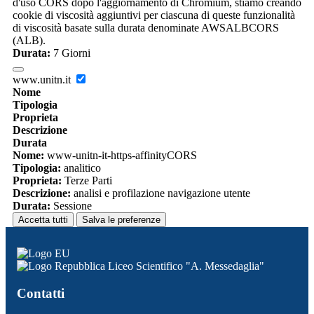
d'uso CORS dopo l'aggiornamento di Chromium, stiamo creando
cookie di viscosità aggiuntivi per ciascuna di queste funzionalità
di viscosità basate sulla durata denominate AWSALBCORS
(ALB).
Durata:
7 Giorni
www.unitn.it
Nome
Tipologia
Proprieta
Descrizione
Durata
Nome:
www-unitn-it-https-affinityCORS
Tipologia:
analitico
Proprieta:
Terze Parti
Descrizione:
analisi e profilazione navigazione utente
Durata:
Sessione
Accetta tutti
Salva le preferenze
Liceo Scientifico "A. Messedaglia"
Contatti