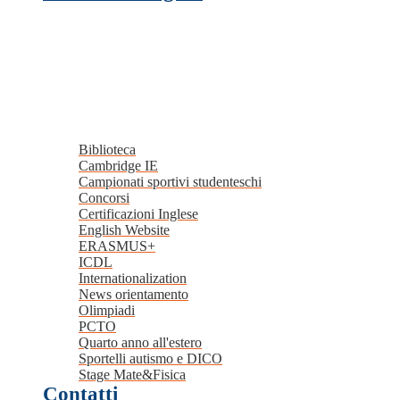
Biblioteca
Cambridge IE
Campionati sportivi studenteschi
Concorsi
Certificazioni Inglese
English Website
ERASMUS+
ICDL
Internationalization
News orientamento
Olimpiadi
PCTO
Quarto anno all'estero
Sportelli autismo e DICO
Stage Mate&Fisica
Contatti