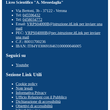
Liceo Scientifico "A. Messedaglia"
Via Bertoni, 3b - 37122 - Verona
Tel:
045596432
Tel:
0458034772
Email:
VRPS04000B@istruzione.it
Link per inviare una
mail
PEC:
VRPS04000B@pec.istruzione.it
Link per inviare
una mail
C.F.: 80011700236
IBAN: IT84Y0306918463100000046005
Seguici su
Youtube
Sezione Link Utili
Cookie policy
Note legali
Informativa Privacy
Ufficio Relazioni con il Pubblico
Dichiarazione di accessibilità
Obiettivi di accessibilità