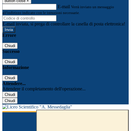
button close
×
E-mail
Verrà inviato un messaggio
all'indirizzo indicato con le istruzioni necessarie.
E-mail inviata, si prega di controllare la casella di posta elettronica!
Errore
Chiudi
Successo
Chiudi
Informazione
Chiudi
Attendere...
Attendere il completamento dell'operazione...
Chiudi
Chiudi