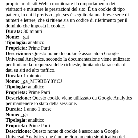
proprietari di siti Web a monitorare il comportamento dei
visitatori e misurare le prestazioni del sito. È un cookie di tipo
pattern, in cui il prefisso _pk_ses è seguito da una breve serie di
numeri e lettere, che si ritiene sia un codice di riferimento per il
dominio che imposta il cookie.
Durata:
30 minuti
Nome:
_gat
Tipologia:
analitico
Proprieta:
Prime Parti
Descrizione:
Questo nome di cookie è associato a Google
Universal Analytics, secondo la documentazione viene utilizzato
per limitare la frequenza delle richieste, limitando la raccolta di
dati su siti ad alto traffico.
Durata:
1 minuto
Nome:
_ga_MT9BBY8YCJ
Tipologia:
analitico
Proprieta:
Prime Parti
Descrizione:
Questo cookie viene utilizzato da Google Analytics
per mantenere lo stato della sessione.
Durata:
1 anno 1 mese
Nome:
_ga
Tipologia:
analitico
Proprieta:
Prime Parti
Descrizione:
Questo nome di cookie è associato a Google
Universal Analytics, che è un aggiornamento significativo del