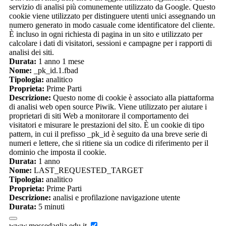
servizio di analisi più comunemente utilizzato da Google. Questo
cookie viene utilizzato per distinguere utenti unici assegnando un
numero generato in modo casuale come identificatore del cliente.
È incluso in ogni richiesta di pagina in un sito e utilizzato per
calcolare i dati di visitatori, sessioni e campagne per i rapporti di
analisi dei siti.
Durata:
1 anno 1 mese
Nome:
_pk_id.1.fbad
Tipologia:
analitico
Proprieta:
Prime Parti
Descrizione:
Questo nome di cookie è associato alla piattaforma
di analisi web open source Piwik. Viene utilizzato per aiutare i
proprietari di siti Web a monitorare il comportamento dei
visitatori e misurare le prestazioni del sito. È un cookie di tipo
pattern, in cui il prefisso _pk_id è seguito da una breve serie di
numeri e lettere, che si ritiene sia un codice di riferimento per il
dominio che imposta il cookie.
Durata:
1 anno
Nome:
LAST_REQUESTED_TARGET
Tipologia:
analitico
Proprieta:
Prime Parti
Descrizione:
analisi e profilazione navigazione utente
Durata:
5 minuti
www.messedaglia.edu.it